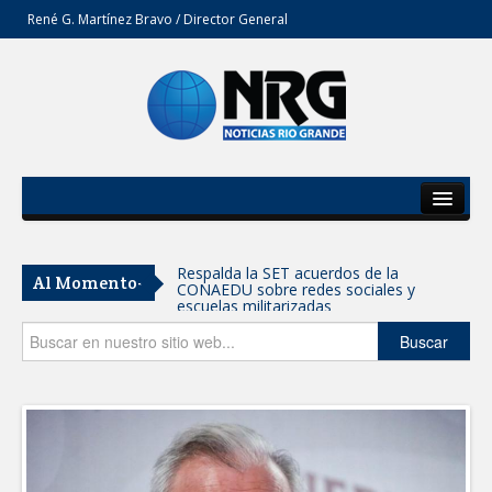
René G. Martínez Bravo / Director General
Inicio
Del Estado
Respalda la SET acuerdos de la
Al Momento-
CONAEDU sobre redes sociales y
Secciones
escuelas militarizadas
Opinión
Buscar
AVANZAN TRABAJOS DE
MODERNIZACIÓN EN AVENIDA
REFORMA; GOBIERNO MUNICIPAL
MANTIENE EL RITMO DE LAS OBRAS
PRIORITARIAS
Atendió Protección Civil de Reynosa
reportes ante lluvias