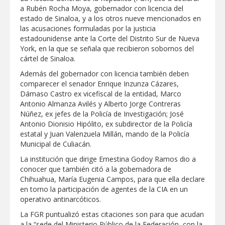
a Rubén Rocha Moya, gobernador con licencia del
GOBIERNO MUNICIPAL ACERCA
estado de Sinaloa, y a los otros nueve mencionados en
SERVICIOS Y APOYOS A FAMILIAS CON
las acusaciones formuladas por la justicia
“PRESIDENCIA CERQUITA DE TI”
estadounidense ante la Corte del Distrito Sur de Nueva
York, en la que se señala que recibieron sobornos del
Impulsa STPS ferias del empleo para
cártel de Sinaloa.
jóvenes en tres regiones de Tamaulipas
Además del gobernador con licencia también deben
comparecer el senador Enrique Inzunza Cázares,
Felicitó Carlos Peña Ortiz a más de 390
Dámaso Castro ex vicefiscal de la entidad, Marco
egresados de la Universidad Tecnológica
Antonio Almanza Avilés y Alberto Jorge Contreras
de Tamaulipas Norte
Núñez, ex jefes de la Policía de Investigación; José
Antonio Dionisio Hipólito, ex subdirector de la Policía
GOBIERNO DE CARMEN LILIA
estatal y Juan Valenzuela Millán, mando de la Policía
CANTUROSAS INVIERTE EN
INFRAESTRUCTURA HÍDRICA PARA
Municipal de Culiacán.
GARANTIZAR UN MEJOR SERVICIO DE
AGUA POTABLE
La institución que dirige Ernestina Godoy Ramos dio a
Facilita DIF Tamaulipas trámite de
conocer que también citó a la gobernadora de
credencial y placas de circulación para
Chihuahua, María Eugenia Campos, para que ella declare
personas con discapacidad
en torno la participación de agentes de la CIA en un
operativo antinarcóticos.
CARMEN LILIA CANTUROSAS
CONSOLIDA A NUEVO LAREDO COMO
La FGR puntualizó estas citaciones son para que acudan
REFERENTE DE ENERGÍA LIMPIA EN
a la “sede del Ministerio Público de la Federación, con la
TAMAULIPAS