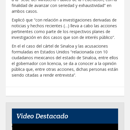
finalidad de avanzar con seriedad y exhaustividad” en
Destacó Alcalde Carlos Peña Ortiz
ambos casos.
respuesta inmediata de servicios
municipales ante tormenta
Explicó que “con relación a investigaciones derivadas de
noticias y hechos recientes (…) lleva a cabo las acciones
La UAT, Gobierno del Estado y
pertinentes como parte de los respectivos planes de
ganaderos consolidan proyecto “Carne
investigación en dos casos que son de interés público”.
Tam
En el el caso del cártel de Sinaloa y las acusaciones
formuladas en Estados Unidos “relacionada con 10
GOBIERNO MUNICIPAL INVITA A
CAMPAÑA DE TAMIZAJE AUDITIVO
ciudadanos mexicanos del estado de Sinaloa, entre ellos
GRATUITO PARA RECIÉN NACIDOS EN
el gobernador con licencia, se da a conocer a la opinión
CLÍNICA UNE NUEVA ERA
pública que, entre otras acciones, dichas personas están
Entregó Carlos Peña Ortiz apoyos de
siendo citadas a rendir entrevista”.
"Mamá Luchona", acompañado por la
Senadora Maki Esther Ortiz Domínguez
Intensificó Municipio programa de
bacheo en cuatro colonias de Reynosa
Video Destacado