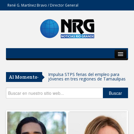
René G. Martínez Bravo / Director General
Inicio
Del Estado
Impulsa STPS ferias del empleo para
Al Momento-
jóvenes en tres regiones de Tamaulipas
Secciones
Opinión
Buscar
Felicitó Carlos Peña Ortiz a más de 390
egresados de la Universidad Tecnológica
de Tamaulipas Norte
GOBIERNO DE CARMEN LILIA
CANTUROSAS INVIERTE EN
INFRAESTRUCTURA HÍDRICA PARA
GARANTIZAR UN MEJOR SERVICIO DE