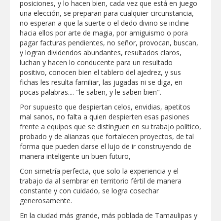
posiciones, y lo hacen bien, cada vez que está en juego
una elección, se preparan para cualquier circunstancia,
Instala Sector Salud Comité Estatal de
Calidad en Salud para garantizar un trato
no esperan a que la suerte o el dedo divino se incline
digno y humanitario a los pacientes
hacia ellos por arte de magia, por amiguismo o pora
pagar facturas pendientes, no señor, provocan, buscan,
GOBIERNO MUNICIPAL LLEVARÁ
y logran dividendos abundantes, resultados claros,
“PRESIDENCIA CERQUITA DE TI” A LAS
luchan y hacen lo conducente para un resultado
COLONIAS JARDÍN Y SAN RAFAEL
positivo, conocen bien el tablero del ajedrez, y sus
fichas les resulta familiar, las jugadas ni se diga, en
Atiende Gobierno de Reynosa reportes
pocas palabras.... "le saben, y le saben bien".
ciudadanos
Por supuesto que despiertan celos, envidias, apetitos
mal sanos, no falta a quien despierten esas pasiones
ATIENDE COMAPA MÁS DE 1800
frente a equipos que se distinguen en su trabajo político,
REPORTES RECIBIDOS A TRAVÉS DEL
probado y de alianzas que fortalecen proyectos, de tal
073 DURANTE JULIO
forma que pueden darse el lujo de ir construyendo de
manera inteligente un buen futuro,
Llevó Carlos Peña Ortiz programa
Subsidio del Agua a Valle Soleado
Con simetría perfecta, que solo la experiencia y el
trabajo da al sembrar en territorio fértil de manera
constante y con cuidado, se logra cosechar
Prepara DIF Tamaulipas actividades para
generosamente.
conmemorar el mes de las personas
adultas mayores
En la ciudad más grande, más poblada de Tamaulipas y