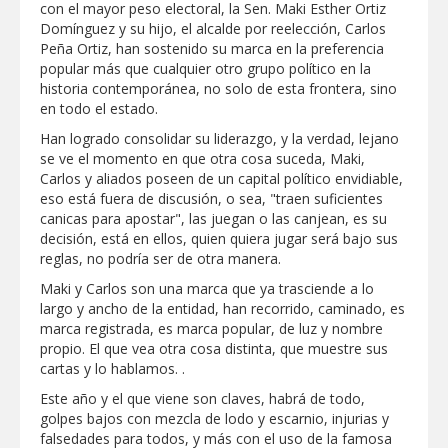
con el mayor peso electoral, la Sen. Maki Esther Ortiz
Domínguez y su hijo, el alcalde por reelección, Carlos
ESCUELA DE MÚSICA DEL SISTEMA DIF
ABRE INSCRIPCIONES PARA EL CICLO
Peña Ortiz, han sostenido su marca en la preferencia
AGOSTO-DICIEMBRE
popular más que cualquier otro grupo político en la
historia contemporánea, no solo de esta frontera, sino
Disney reconoce a nivel mundial talento
en todo el estado.
de estudiante de la UAT
Han logrado consolidar su liderazgo, y la verdad, lejano
se ve el momento en que otra cosa suceda, Maki,
Carlos y aliados poseen de un capital político envidiable,
Visitó Alcalde a vecinos de Balcones de
Alcalá con programa Subsidio del Agua
eso está fuera de discusión, o sea, "traen suficientes
canicas para apostar", las juegan o las canjean, es su
decisión, está en ellos, quien quiera jugar será bajo sus
Tamaulipas sigue impulsando una
reglas, no podría ser de otra manera.
agenda de infraestructura con sentido
humanista
Maki y Carlos son una marca que ya trasciende a lo
largo y ancho de la entidad, han recorrido, caminado, es
marca registrada, es marca popular, de luz y nombre
GOBIERNO MUNICIPAL ACERCA
SERVICIOS Y APOYOS A FAMILIAS CON
propio. El que vea otra cosa distinta, que muestre sus
“PRESIDENCIA CERQUITA DE TI”
cartas y lo hablamos. .
Este año y el que viene son claves, habrá de todo,
golpes bajos con mezcla de lodo y escarnio, injurias y
falsedades para todos, y más con el uso de la famosa