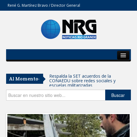
René G. Martínez Bravo / Director General
Inicio
Del Estado
Respalda la SET acuerdos de la
Al Momento-
CONAEDU sobre redes sociales y
Secciones
escuelas militarizadas
Opinión
Buscar
AVANZAN TRABAJOS DE
MODERNIZACIÓN EN AVENIDA
REFORMA; GOBIERNO MUNICIPAL
MANTIENE EL RITMO DE LAS OBRAS
PRIORITARIAS
Atendió Protección Civil de Reynosa
reportes ante lluvias