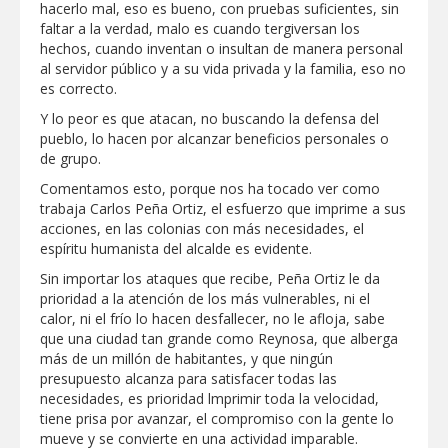
hacerlo mal, eso es bueno, con pruebas suficientes, sin
faltar a la verdad, malo es cuando tergiversan los
Destacó Alcalde Carlos Peña Ortiz
respuesta inmediata de servicios
hechos, cuando inventan o insultan de manera personal
municipales ante tormenta
al servidor público y a su vida privada y la familia, eso no
es correcto.
La UAT, Gobierno del Estado y
Y lo peor es que atacan, no buscando la defensa del
ganaderos consolidan proyecto “Carne
Tam
pueblo, lo hacen por alcanzar beneficios personales o
de grupo.
GOBIERNO MUNICIPAL INVITA A
Comentamos esto, porque nos ha tocado ver como
CAMPAÑA DE TAMIZAJE AUDITIVO
trabaja Carlos Peña Ortiz, el esfuerzo que imprime a sus
GRATUITO PARA RECIÉN NACIDOS EN
CLÍNICA UNE NUEVA ERA
acciones, en las colonias con más necesidades, el
espíritu humanista del alcalde es evidente.
Entregó Carlos Peña Ortiz apoyos de
"Mamá Luchona", acompañado por la
Sin importar los ataques que recibe, Peña Ortiz le da
Senadora Maki Esther Ortiz Domínguez
prioridad a la atención de los más vulnerables, ni el
calor, ni el frío lo hacen desfallecer, no le afloja, sabe
Intensificó Municipio programa de
que una ciudad tan grande como Reynosa, que alberga
bacheo en cuatro colonias de Reynosa
más de un millón de habitantes, y que ningún
presupuesto alcanza para satisfacer todas las
necesidades, es prioridad lmprimir toda la velocidad,
tiene prisa por avanzar, el compromiso con la gente lo
mueve y se convierte en una actividad imparable.