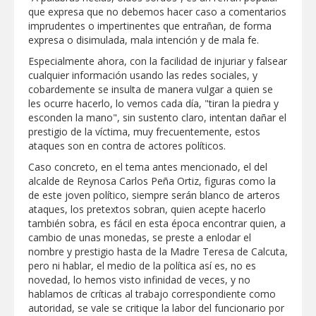
que expresa que no debemos hacer caso a comentarios
GOBIERNO MUNICIPAL ACERCA
imprudentes o impertinentes que entrañan, de forma
SERVICIOS Y APOYOS A FAMILIAS CON
expresa o disimulada, mala intención y de mala fe.
“PRESIDENCIA CERQUITA DE TI”
Especialmente ahora, con la facilidad de injuriar y falsear
Impulsa STPS ferias del empleo para
cualquier información usando las redes sociales, y
jóvenes en tres regiones de Tamaulipas
cobardemente se insulta de manera vulgar a quien se
les ocurre hacerlo, lo vemos cada día, "tiran la piedra y
esconden la mano", sin sustento claro, intentan dañar el
Felicitó Carlos Peña Ortiz a más de 390
prestigio de la víctima, muy frecuentemente, estos
egresados de la Universidad Tecnológica
ataques son en contra de actores políticos.
de Tamaulipas Norte
Caso concreto, en el tema antes mencionado, el del
GOBIERNO DE CARMEN LILIA
alcalde de Reynosa Carlos Peña Ortiz, figuras como la
CANTUROSAS INVIERTE EN
de este joven político, siempre serán blanco de arteros
INFRAESTRUCTURA HÍDRICA PARA
ataques, los pretextos sobran, quien acepte hacerlo
GARANTIZAR UN MEJOR SERVICIO DE
AGUA POTABLE
también sobra, es fácil en esta época encontrar quien, a
Facilita DIF Tamaulipas trámite de
cambio de unas monedas, se preste a enlodar el
credencial y placas de circulación para
nombre y prestigio hasta de la Madre Teresa de Calcuta,
personas con discapacidad
pero ni hablar, el medio de la política así es, no es
novedad, lo hemos visto infinidad de veces, y no
CARMEN LILIA CANTUROSAS
hablamos de críticas al trabajo correspondiente como
CONSOLIDA A NUEVO LAREDO COMO
REFERENTE DE ENERGÍA LIMPIA EN
autoridad, se vale se critique la labor del funcionario por
TAMAULIPAS