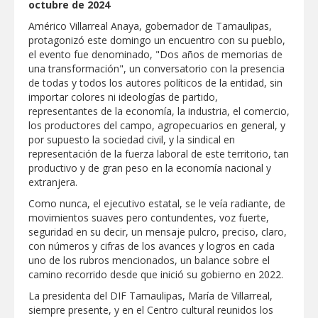
octubre de 2024
Respalda la SET acuerdos de la
CONAEDU sobre redes sociales y
Américo Villarreal Anaya, gobernador de Tamaulipas,
escuelas militarizadas
protagonizó este domingo un encuentro con su pueblo,
AVANZAN TRABAJOS DE
el evento fue denominado, "Dos años de memorias de
MODERNIZACIÓN EN AVENIDA
una transformación", un conversatorio con la presencia
REFORMA; GOBIERNO MUNICIPAL
de todas y todos los autores políticos de la entidad, sin
MANTIENE EL RITMO DE LAS OBRAS
PRIORITARIAS
Atendió Protección Civil de Reynosa
importar colores ni ideologías de partido,
reportes ante lluvias
representantes de la economía, la industria, el comercio,
los productores del campo, agropecuarios en general, y
IMPULSA GESTIÓN AMBIENTAL
por supuesto la sociedad civil, y la sindical en
JORNADA DE MEJORA URBANA EN
representación de la fuerza laboral de este territorio, tan
HACIENDA SAN AGUSTÍN
productivo y de gran peso en la economía nacional y
Asegura alcalde de Reynosa buen
extranjera.
funcionamiento de Presa El Águila
Como nunca, el ejecutivo estatal, se le veía radiante, de
movimientos suaves pero contundentes, voz fuerte,
GOBIERNO MUNICIPAL Y ESTATAL
seguridad en su decir, un mensaje pulcro, preciso, claro,
CELEBRARÁN FERIA DEL EMPLEO EL
PRÓXIMO 18 DE AGOSTO
con números y cifras de los avances y logros en cada
uno de los rubros mencionados, un balance sobre el
Logra STPS la generación de empleo
camino recorrido desde que inició su gobierno en 2022.
con más de 6 mil 900 colocaciones en
Tamaulipas
La presidenta del DIF Tamaulipas, María de Villarreal,
Anunciaron Gobierno Municipal,
siempre presente, y en el Centro cultural reunidos los
PROFECO y CANACO: Feria de Regreso a