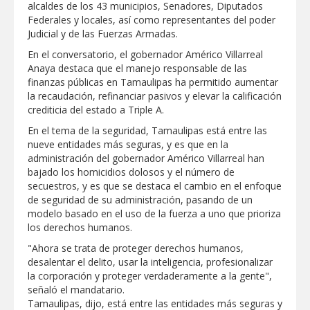
alcaldes de los 43 municipios, Senadores, Diputados
Clases 2026
Federales y locales, así como representantes del poder
Lleva gobierno de Reynosa programa
Judicial y de las Fuerzas Armadas.
"Acción y Conciencia" a colonia
Integración Familiar
En el conversatorio, el gobernador Américo Villarreal
Anaya destaca que el manejo responsable de las
finanzas públicas en Tamaulipas ha permitido aumentar
la recaudación, refinanciar pasivos y elevar la calificación
crediticia del estado a Triple A.
En el tema de la seguridad, Tamaulipas está entre las
nueve entidades más seguras, y es que en la
administración del gobernador Américo Villarreal han
bajado los homicidios dolosos y el número de
secuestros, y es que se destaca el cambio en el enfoque
de seguridad de su administración, pasando de un
modelo basado en el uso de la fuerza a uno que prioriza
los derechos humanos.
"Ahora se trata de proteger derechos humanos,
desalentar el delito, usar la inteligencia, profesionalizar
la corporación y proteger verdaderamente a la gente",
señaló el mandatario.
Tamaulipas, dijo, está entre las entidades más seguras y