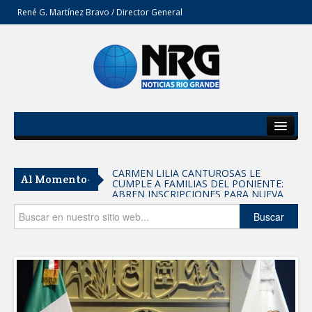
René G. Martínez Bravo / Director General
Inicio
Del Estado
CARMEN LILIA CANTUROSAS LE
Al Momento-
CUMPLE A FAMILIAS DEL PONIENTE:
Secciones
ABREN INSCRIPCIONES PARA NUEVA
PRIMARIA EN EL PROGRESO
Entrega SEBIEN paquetes alimentarios
Opinión
Buscar
en Tampico
FORTALECE IMJUVE SALUD MENTAL DE
JÓVENES CON TERAPIAS PSICOLÓGICAS
GRATUITAS
Llama Carlos Peña Ortiz a realizar
investigación en tema de la refinería