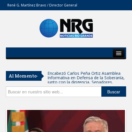
René G. Martínez Bravo / Director General
Inicio
Del Estado
Encabezó Carlos Peña Ortiz Asamblea
Al Momento-
Informativa en Defensa de la Soberanía,
Secciones
junto con la dirigencia, Senadores,
Diputados y Consejeros de MORENA
Tamaulipas participa en Jornada
Opinión
Buscar
Nacional de Reforestación; se plantarán
15 mil árboles: Américo
SE SUMA GOBIERNO DE CARMEN LILIA
CANTUROSAS A JORNADA NACIONAL
DE REFORESTACIÓN
Reynosa refrenda su fuerza morenista:
alrededor de 5 mil personas se suman a