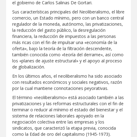
el gobierno de Carlos Salinas De Gortari.
ALTAS TEMPERATURAS DURANTE EL
PERIODO VACACIONAL
Sus características principales del Neoliberalismo, el libre
MERCADITA LA RED REUNIRÁ
comercio, un Estado mínimo, pero con un banco central
EMPRENDIMIENTO, TALLERES Y
ACTIVIDADES FAMILIARES EN PLAZA
regulador de la moneda, autónomo, las privatizaciones,
HIDALGO
la reducción del gasto público, la desregulación
financiera, la reducción de impuestos a las personas
más ricas con el fin de impulsar una «economía de la
oferta», bajo la teoría de la filtración descendente,
también conocida como «teoría del derrame», así como
los «planes de ajuste estructural» y el apoyo al proceso
de globalización.
En los últimos años, el neoliberalismo ha sido asociado
con resultados económicos y sociales negativos, razón
por la cual mantiene connotaciones peyorativas.
El término «neoliberalismo» está asociado también a las
privatizaciones y las reformas estructurales con el fin de
terminar o reducir al mínimo el estado del bienestar y el
sistema de relaciones laborales apoyado en la
negociación colectiva entre las empresas y los
sindicatos, que caracterizó la etapa previa, conocida
como la Edad de oro del capitalismo (1945-1973).