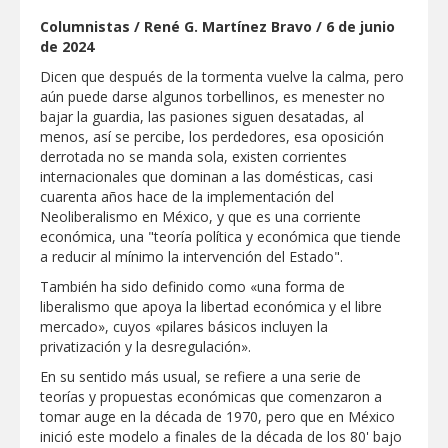
REFUERZA BIENESTAR ANIMAL
Columnistas / René G. Martínez Bravo / 6 de junio
LABORES DE ATENCIÓN PARA REDUCIR
RIESGO DE ENFERMEDADES EN
de 2024
MASCOTAS
Lleva gobierno de Reynosa programa
Dicen que después de la tormenta vuelve la calma, pero
"Acción y Conciencia" a colonia
aún puede darse algunos torbellinos, es menester no
Integración Familiar
bajar la guardia, las pasiones siguen desatadas, al
CARMEN LILIA CANTUROSAS LE
menos, así se percibe, los perdedores, esa oposición
CUMPLE A FAMILIAS DEL PONIENTE:
derrotada no se manda sola, existen corrientes
ABREN INSCRIPCIONES PARA NUEVA
internacionales que dominan a las domésticas, casi
PRIMARIA EN EL PROGRESO
Entrega SEBIEN paquetes alimentarios
cuarenta años hace de la implementación del
en Tampico
Neoliberalismo en México, y que es una corriente
económica, una "teoría política y económica que tiende
FORTALECE IMJUVE SALUD MENTAL DE
a reducir al mínimo la intervención del Estado".
JÓVENES CON TERAPIAS PSICOLÓGICAS
GRATUITAS
También ha sido definido como «una forma de
liberalismo que apoya la libertad económica y el libre
Llama Carlos Peña Ortiz a realizar
mercado», cuyos «pilares básicos incluyen la
investigación en tema de la refinería
privatización y la desregulación».
Coordinan la SST y SET acciones para
En su sentido más usual, se refiere a una serie de
fortalecer la formación médica y la
teorías y propuestas económicas que comenzaron a
bioética en Tamaulipas
tomar auge en la década de 1970, pero que en México
EXHORTA PROTECCIÓN CIVIL A
inició este modelo a finales de la década de los 80' bajo
EXTREMAR PRECAUCIONES ANTE