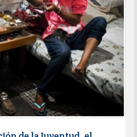
l de Calidad en Salud para garantizar un trato digno y
PRESIDENCIA CERQUITA DE TI” A LAS COLONIAS JARDÍN Y
ortes ciudadanos
REPORTES RECIBIDOS A TRAVÉS DEL 073 DURANTE JULIO
 Subsidio del Agua a Valle Soleado
des para conmemorar el mes de las personas adultas mayores
MA DIF ABRE INSCRIPCIONES PARA EL CICLO AGOSTO-
alento de estudiante de la UAT
nes de Alcalá con programa Subsidio del Agua
agenda de infraestructura con sentido humanista
RAL APOYA A GANADEROS DE NUEVO LAREDO ANTE LA
IÓN DE GANADO
ara jóvenes en tres regiones de Tamaulipas
ción de la Juventud, el