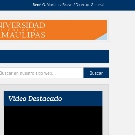
René G. Martínez Bravo / Director General
Buscar
Video Destacado