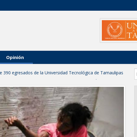
Opinión
 de 390 egresados de la Universidad Tecnológica de Tamaulipas
NTUROSAS INVIERTE EN INFRAESTRUCTURA HÍDRICA PARA
IO DE AGUA POTABLE
e credencial y placas de circulación para personas con
NSOLIDA A NUEVO LAREDO COMO REFERENTE DE ENERGÍA
z respuesta inmediata de servicios municipales ante tormenta
anaderos consolidan proyecto “Carne Tam
 CAMPAÑA DE TAMIZAJE AUDITIVO GRATUITO PARA RECIÉN
A ERA
os de "Mamá Luchona", acompañado por la Senadora Maki