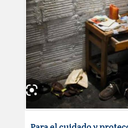
Esther Ortiz Domínguez
Instala Sector Salud Comité Estata
humanitario a los pacientes
GOBIERNO MUNICIPAL LLEVARÁ “
SAN RAFAEL
Atiende Gobierno de Reynosa rep
ATIENDE COMAPA MÁS DE 1800 
Llevó Carlos Peña Ortiz programa
Prepara DIF Tamaulipas activida
ESCUELA DE MÚSICA DEL SISTE
DICIEMBRE
Disney reconoce a nivel mundial t
Visitó Alcalde a vecinos de Balco
Tamaulipas sigue impulsando una 
DIRECCIÓN DE DESARROLLO RU
REAPERTURA DE LA EXPORTAC
Impulsa STPS ferias del empleo p
Para el cuidado y protec