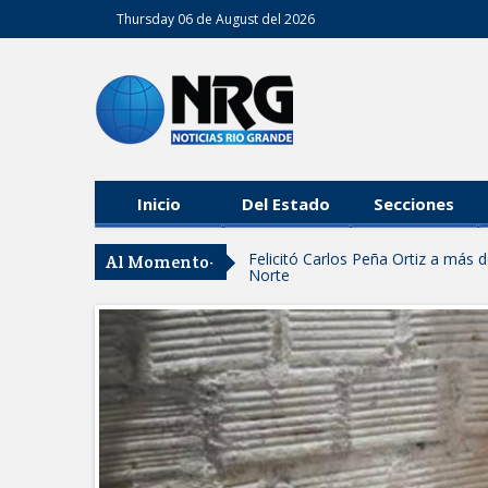
Thursday 06 de August del 2026
Inicio
Del Estado
Secciones
Felicitó Carlos Peña Ortiz a más
Al Momento-
Norte
GOBIERNO DE CARMEN LILIA CA
GARANTIZAR UN MEJOR SERVIC
Facilita DIF Tamaulipas trámite d
discapacidad
CARMEN LILIA CANTUROSAS CO
LIMPIA EN TAMAULIPAS
Destacó Alcalde Carlos Peña Orti
La UAT, Gobierno del Estado y g
GOBIERNO MUNICIPAL INVITA A
NACIDOS EN CLÍNICA UNE NUEV
Entregó Carlos Peña Ortiz apoy