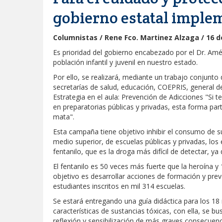
gobierno estatal impl
Columnistas / Rene Fco. Martinez Alzaga / 16 de
Es prioridad del gobierno encabezado por el Dr. Améri
población infantil y juvenil en nuestro estado.
Por ello, se realizará, mediante un trabajo conjunto 
secretarías de salud, educación, COEPRIS, general de
Estrategia en el aula: Prevención de Adicciones "Si te
en preparatorias públicas y privadas, esta forma part
mata".
Esta campaña tiene objetivo inhibir el consumo de su
medio superior, de escuelas públicas y privadas, lo
fentanilo, que es la droga más difícil de detectar, ya
El fentanilo es 50 veces más fuerte que la heroína 
objetivo es desarrollar acciones de formación y prev
estudiantes inscritos en mil 314 escuelas.
Se estará entregando una guía didáctica para los 18
características de sustancias tóxicas, con ella, se 
reflexión y sensibilización de más graves consecuen