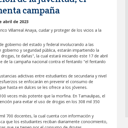
ementa campaña
 abril de 2023
co Villarreal Anaya, cuidar y proteger de los vicios a la
de gobierno del estado y federal involucrando a las
 gobierno y seguridad pública, estarán impartiendo la
 drogas, te dañas", la cual estará iniciando este 17 de abril
e de la campaña nacional contra el fentanilo "el fentanilo
stancias adictivas entre estudiantes de secundaria y nivel
s esfuerzos se enfocarán en prevenir el consumo de
 que hasta en dulces se les ofrece a los jóvenes.
y 100 veces más potente que la morfina. En Tamaulipas, el
ención para evitar el uso de drogas en los 308 mil 350
 mil 700 docentes, la cual cuenta con información y
busca que los estudiantes reciban diariamente conocimiento,
cias que se tienen por el consumo de drogas.