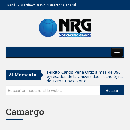
René G. Martínez Bravo / Director General
Inicio
Del Estado
Felicitó Carlos Peña Ortiz a más de 390
Al Momento-
egresados de la Universidad Tecnológica
Secciones
de Tamaulipas Norte
Opinión
Buscar
GOBIERNO DE CARMEN LILIA
CANTUROSAS INVIERTE EN
INFRAESTRUCTURA HÍDRICA PARA
GARANTIZAR UN MEJOR SERVICIO DE
Camargo
AGUA POTABLE
Facilita DIF Tamaulipas trámite de
credencial y placas de circulación para
personas con discapacidad