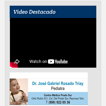
CARMEN LILIA CANTUROSAS
CONSOLIDA A NUEVO LAREDO COMO
Video Destacado
REFERENTE DE ENERGÍA LIMPIA EN
TAMAULIPAS
Destacó Alcalde Carlos Peña Ortiz
respuesta inmediata de servicios
municipales ante tormenta
La UAT, Gobierno del Estado y
ganaderos consolidan proyecto “Carne
Tam
GOBIERNO MUNICIPAL INVITA A
CAMPAÑA DE TAMIZAJE AUDITIVO
GRATUITO PARA RECIÉN NACIDOS EN
CLÍNICA UNE NUEVA ERA
Entregó Carlos Peña Ortiz apoyos de
"Mamá Luchona", acompañado por la
Senadora Maki Esther Ortiz Domínguez
Instala Sector Salud Comité Estatal de
Calidad en Salud para garantizar un trato
digno y humanitario a los pacientes