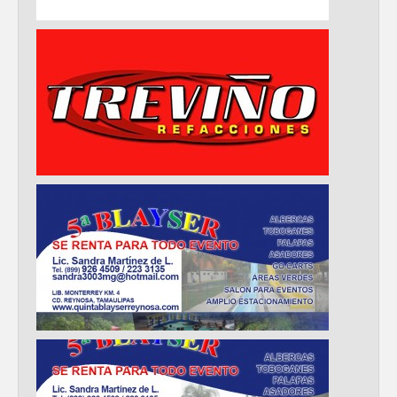
GOBIERNO MUNICIPAL LLEVARÁ
“PRESIDENCIA CERQUITA DE TI” A LAS
COLONIAS JARDÍN Y SAN RAFAEL
Atiende Gobierno de Reynosa reportes
ciudadanos
ATIENDE COMAPA MÁS DE 1800
REPORTES RECIBIDOS A TRAVÉS DEL
073 DURANTE JULIO
Llevó Carlos Peña Ortiz programa
Subsidio del Agua a Valle Soleado
Prepara DIF Tamaulipas actividades para
conmemorar el mes de las personas
adultas mayores
ESCUELA DE MÚSICA DEL SISTEMA DIF
ABRE INSCRIPCIONES PARA EL CICLO
AGOSTO-DICIEMBRE