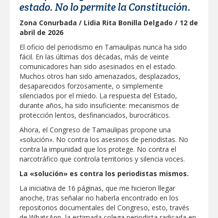
estado. No lo permite la Constitución.
Apoya Alcalde de Reynosa con
Programa Subsidio del Agua 2026 a
trabajadores petroleros
Zona Conurbada / Lidia Rita Bonilla Delgado / 12 de
abril de 2026
GOBIERNO DE CARMEN LILIA
CANTUROSAS APRUEBA
El oficio del periodismo en Tamaulipas nunca ha sido
CONDONACIÓN DEL 100% EN
fácil. En las últimas dos décadas, más de veinte
RECARGOS DEL IMPUESTO PREDIAL
DURANTE AGOSTO
Estabilidad laboral y mejores salarios
comunicadores han sido asesinados en el estado.
fortalecen el desarrollo económico de
Muchos otros han sido amenazados, desplazados,
Tamaulipas: STPS
desaparecidos forzosamente, o simplemente
Agilizó Servicios Públicos de Reynosa
silenciados por el miedo. La respuesta del Estado,
limpieza de drenes y rejillas pluviales
durante años, ha sido insuficiente: mecanismos de
protección lentos, desfinanciados, burocráticos.
DIF NUEVO LAREDO MANTIENE ACTIVA
Ahora, el Congreso de Tamaulipas propone una
LA ATENCIÓN EN EL CRI Y REAFIRMA
SU COMPROMISO CON LA
«solución». No contra los asesinos de periodistas. No
REHABILITACIÓN DE LAS FAMILIAS
contra la impunidad que los protege. No contra el
Prepara la UAT el arranque del ciclo
narcotráfico que controla territorios y silencia voces.
escolar Otoño 2026
La «solución» es contra los periodistas mismos.
Anuncia Gobierno de Tamaulipas
La iniciativa de 16 páginas, que me hicieron llegar
estímulos fiscales para apoyar la
economía de las familias
anoche, tras señalar no haberla encontrado en los
repositorios documentales del Congreso, esto, través
Avanza transformación vial impulsada
de WhatsApp, la estimada colega periodista radicada en
por Carlos Peña Ortiz en La Cima y