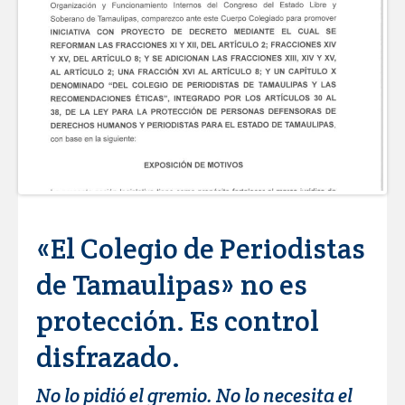
Visitó Alcalde a vecinos de Balcones de
Alcalá con programa Subsidio del Agua
Tamaulipas sigue impulsando una
agenda de infraestructura con sentido
humanista
DIRECCIÓN DE DESARROLLO RURAL
APOYA A GANADEROS DE NUEVO
LAREDO ANTE LA REAPERTURA DE LA
EXPORTACIÓN DE GANADO
La ONU publica Segundo Informe
Subnacional de Tamaulipas
«El Colegio de Periodistas
Participa Gobierno de Carlos Peña Ortiz
en protección a fauna silvestre
de Tamaulipas» no es
PARTICIPARÁ NUEVO LAREDO EN MESA
protección. Es control
FEDERAL DE TURISMO MÉDICO PARA
FORTALECER ESTRATEGIA DE
disfrazado.
PROMOCIÓN NACIONAL
Realiza Servicios Públicos jornada de
limpieza en distintos puntos de Reynosa
No lo pidió el gremio. No lo necesita el