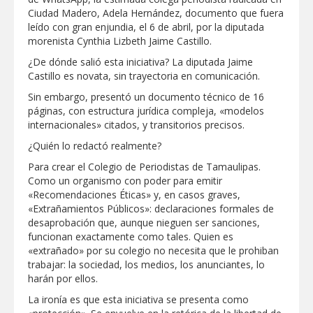
Jarachina Sur
Ciudad Madero, Adela Hernández, documento que fuera
leído con gran enjundia, el 6 de abril, por la diputada
ATIENDE COMAPA MÁS DE 1800
morenista Cynthia Lizbeth Jaime Castillo.
REPORTES RECIBIDOS A TRAVÉS DEL
073 DURANTE JULIO
¿De dónde salió esta iniciativa? La diputada Jaime
Castillo es novata, sin trayectoria en comunicación.
Sin embargo, presentó un documento técnico de 16
páginas, con estructura jurídica compleja, «modelos
internacionales» citados, y transitorios precisos.
¿Quién lo redactó realmente?
Para crear el Colegio de Periodistas de Tamaulipas.
Como un organismo con poder para emitir
«Recomendaciones Éticas» y, en casos graves,
«Extrañamientos Públicos»: declaraciones formales de
desaprobación que, aunque nieguen ser sanciones,
funcionan exactamente como tales. Quien es
«extrañado» por su colegio no necesita que le prohiban
trabajar: la sociedad, los medios, los anunciantes, lo
harán por ellos.
La ironía es que esta iniciativa se presenta como