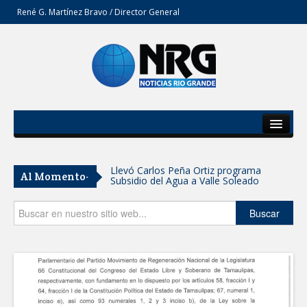
René G. Martínez Bravo / Director General
Inicio
Del Estado
Llevó Carlos Peña Ortiz programa
Al Momento-
Subsidio del Agua a Valle Soleado
Secciones
Prepara DIF Tamaulipas actividades para
Opinión
Buscar
conmemorar el mes de las personas
adultas mayores
ESCUELA DE MÚSICA DEL SISTEMA DIF
ABRE INSCRIPCIONES PARA EL CICLO
AGOSTO-DICIEMBRE
Disney reconoce a nivel mundial talento
de estudiante de la UAT