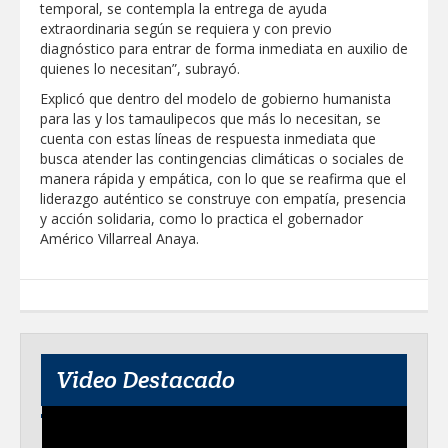
temporal, se contempla la entrega de ayuda
extraordinaria según se requiera y con previo
Disney reconoce a nivel mundial talento
de estudiante de la UAT
diagnóstico para entrar de forma inmediata en auxilio de
quienes lo necesitan”, subrayó.
Explicó que dentro del modelo de gobierno humanista
Visitó Alcalde a vecinos de Balcones de
para las y los tamaulipecos que más lo necesitan, se
Alcalá con programa Subsidio del Agua
cuenta con estas líneas de respuesta inmediata que
busca atender las contingencias climáticas o sociales de
manera rápida y empática, con lo que se reafirma que el
Tamaulipas sigue impulsando una
agenda de infraestructura con sentido
liderazgo auténtico se construye con empatía, presencia
humanista
y acción solidaria, como lo practica el gobernador
Américo Villarreal Anaya.
DIRECCIÓN DE DESARROLLO RURAL
APOYA A GANADEROS DE NUEVO
LAREDO ANTE LA REAPERTURA DE LA
EXPORTACIÓN DE GANADO
Impulsa STPS ferias del empleo para
jóvenes en tres regiones de Tamaulipas
Video Destacado