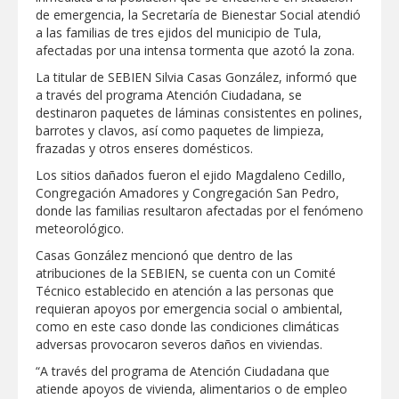
de emergencia, la Secretaría de Bienestar Social atendió
GOBIERNO MUNICIPAL LLEVARÁ
a las familias de tres ejidos del municipio de Tula,
“PRESIDENCIA CERQUITA DE TI” A LAS
afectadas por una intensa tormenta que azotó la zona.
COLONIAS JARDÍN Y SAN RAFAEL
La titular de SEBIEN Silvia Casas González, informó que
Atiende Gobierno de Reynosa reportes
a través del programa Atención Ciudadana, se
ciudadanos
destinaron paquetes de láminas consistentes en polines,
barrotes y clavos, así como paquetes de limpieza,
frazadas y otros enseres domésticos.
ATIENDE COMAPA MÁS DE 1800
REPORTES RECIBIDOS A TRAVÉS DEL
Los sitios dañados fueron el ejido Magdaleno Cedillo,
073 DURANTE JULIO
Congregación Amadores y Congregación San Pedro,
donde las familias resultaron afectadas por el fenómeno
Llevó Carlos Peña Ortiz programa
meteorológico.
Subsidio del Agua a Valle Soleado
Casas González mencionó que dentro de las
atribuciones de la SEBIEN, se cuenta con un Comité
Técnico establecido en atención a las personas que
Prepara DIF Tamaulipas actividades para
conmemorar el mes de las personas
requieran apoyos por emergencia social o ambiental,
adultas mayores
como en este caso donde las condiciones climáticas
adversas provocaron severos daños en viviendas.
ESCUELA DE MÚSICA DEL SISTEMA DIF
“A través del programa de Atención Ciudadana que
ABRE INSCRIPCIONES PARA EL CICLO
AGOSTO-DICIEMBRE
atiende apoyos de vivienda, alimentarios o de empleo