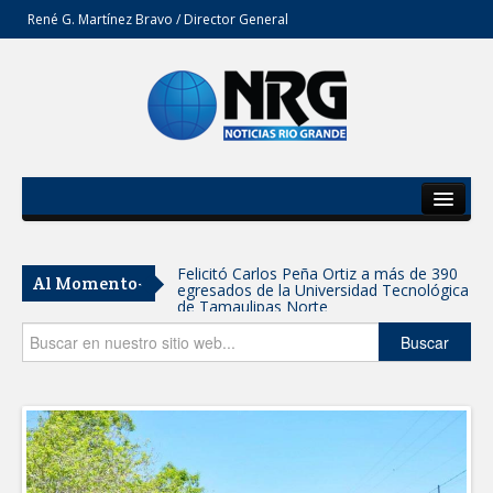
René G. Martínez Bravo / Director General
Inicio
Del Estado
Felicitó Carlos Peña Ortiz a más de 390
Al Momento-
egresados de la Universidad Tecnológica
Secciones
de Tamaulipas Norte
Opinión
Buscar
GOBIERNO DE CARMEN LILIA
CANTUROSAS INVIERTE EN
INFRAESTRUCTURA HÍDRICA PARA
GARANTIZAR UN MEJOR SERVICIO DE
AGUA POTABLE
Facilita DIF Tamaulipas trámite de
credencial y placas de circulación para
personas con discapacidad