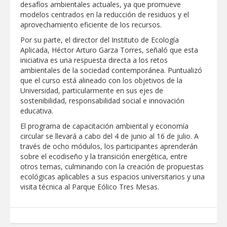
desafíos ambientales actuales, ya que promueve
modelos centrados en la reducción de residuos y el
Disney reconoce a nivel mundial talento
de estudiante de la UAT
aprovechamiento eficiente de los recursos.
Por su parte, el director del Instituto de Ecología
Aplicada, Héctor Arturo Garza Torres, señaló que esta
Visitó Alcalde a vecinos de Balcones de
iniciativa es una respuesta directa a los retos
Alcalá con programa Subsidio del Agua
ambientales de la sociedad contemporánea. Puntualizó
que el curso está alineado con los objetivos de la
Universidad, particularmente en sus ejes de
Tamaulipas sigue impulsando una
agenda de infraestructura con sentido
sostenibilidad, responsabilidad social e innovación
humanista
educativa.
El programa de capacitación ambiental y economía
DIRECCIÓN DE DESARROLLO RURAL
circular se llevará a cabo del 4 de junio al 16 de julio. A
APOYA A GANADEROS DE NUEVO
LAREDO ANTE LA REAPERTURA DE LA
través de ocho módulos, los participantes aprenderán
EXPORTACIÓN DE GANADO
sobre el ecodiseño y la transición energética, entre
otros temas, culminando con la creación de propuestas
Impulsa STPS ferias del empleo para
jóvenes en tres regiones de Tamaulipas
ecológicas aplicables a sus espacios universitarios y una
visita técnica al Parque Eólico Tres Mesas.