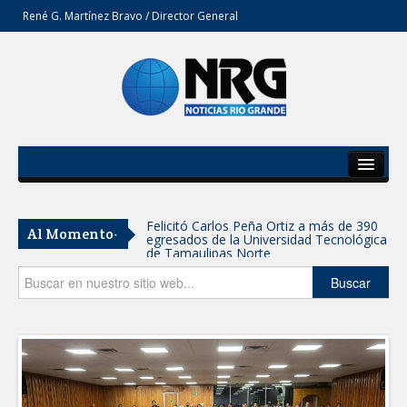
René G. Martínez Bravo / Director General
Inicio
Del Estado
Felicitó Carlos Peña Ortiz a más de 390
Al Momento-
egresados de la Universidad Tecnológica
Secciones
de Tamaulipas Norte
Opinión
Buscar
GOBIERNO DE CARMEN LILIA
CANTUROSAS INVIERTE EN
INFRAESTRUCTURA HÍDRICA PARA
GARANTIZAR UN MEJOR SERVICIO DE
AGUA POTABLE
Facilita DIF Tamaulipas trámite de
credencial y placas de circulación para
personas con discapacidad