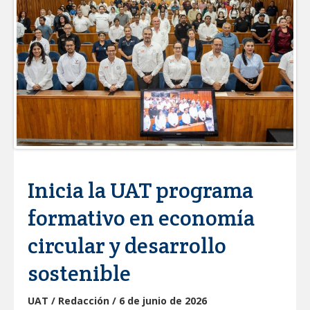
CARMEN LILIA CANTUROSAS
CONSOLIDA A NUEVO LAREDO COMO
REFERENTE DE ENERGÍA LIMPIA EN
TAMAULIPAS
Destacó Alcalde Carlos Peña Ortiz
respuesta inmediata de servicios
municipales ante tormenta
La UAT, Gobierno del Estado y
ganaderos consolidan proyecto “Carne
Tam
GOBIERNO MUNICIPAL INVITA A
Inicia la UAT programa
CAMPAÑA DE TAMIZAJE AUDITIVO
GRATUITO PARA RECIÉN NACIDOS EN
CLÍNICA UNE NUEVA ERA
formativo en economía
Entregó Carlos Peña Ortiz apoyos de
"Mamá Luchona", acompañado por la
circular y desarrollo
Senadora Maki Esther Ortiz Domínguez
sostenible
Instala Sector Salud Comité Estatal de
Calidad en Salud para garantizar un trato
digno y humanitario a los pacientes
UAT / Redacción / 6 de junio de 2026