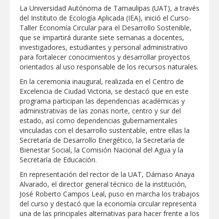
La Universidad Autónoma de Tamaulipas (UAT), a través
GOBIERNO MUNICIPAL LLEVARÁ
del Instituto de Ecología Aplicada (IEA), inició el Curso-
“PRESIDENCIA CERQUITA DE TI” A LAS
Taller Economía Circular para el Desarrollo Sostenible,
COLONIAS JARDÍN Y SAN RAFAEL
que se impartirá durante siete semanas a docentes,
investigadores, estudiantes y personal administrativo
Atiende Gobierno de Reynosa reportes
para fortalecer conocimientos y desarrollar proyectos
ciudadanos
orientados al uso responsable de los recursos naturales.
En la ceremonia inaugural, realizada en el Centro de
ATIENDE COMAPA MÁS DE 1800
Excelencia de Ciudad Victoria, se destacó que en este
REPORTES RECIBIDOS A TRAVÉS DEL
programa participan las dependencias académicas y
073 DURANTE JULIO
administrativas de las zonas norte, centro y sur del
estado, así como dependencias gubernamentales
Llevó Carlos Peña Ortiz programa
vinculadas con el desarrollo sustentable, entre ellas la
Subsidio del Agua a Valle Soleado
Secretaría de Desarrollo Energético, la Secretaría de
Bienestar Social, la Comisión Nacional del Agua y la
Secretaría de Educación.
Prepara DIF Tamaulipas actividades para
conmemorar el mes de las personas
En representación del rector de la UAT, Dámaso Anaya
adultas mayores
Alvarado, el director general técnico de la institución,
José Roberto Campos Leal, puso en marcha los trabajos
ESCUELA DE MÚSICA DEL SISTEMA DIF
del curso y destacó que la economía circular representa
ABRE INSCRIPCIONES PARA EL CICLO
AGOSTO-DICIEMBRE
una de las principales alternativas para hacer frente a los