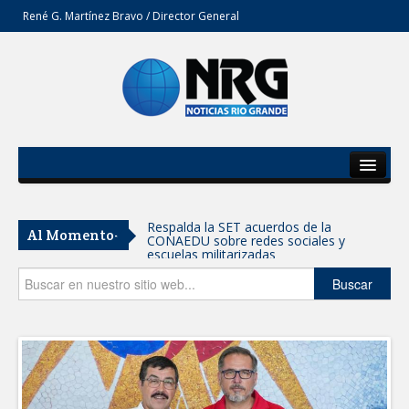
René G. Martínez Bravo / Director General
Inicio
Del Estado
Respalda la SET acuerdos de la
Al Momento-
CONAEDU sobre redes sociales y
Secciones
escuelas militarizadas
Opinión
Buscar
AVANZAN TRABAJOS DE
MODERNIZACIÓN EN AVENIDA
REFORMA; GOBIERNO MUNICIPAL
MANTIENE EL RITMO DE LAS OBRAS
PRIORITARIAS
Atendió Protección Civil de Reynosa
reportes ante lluvias