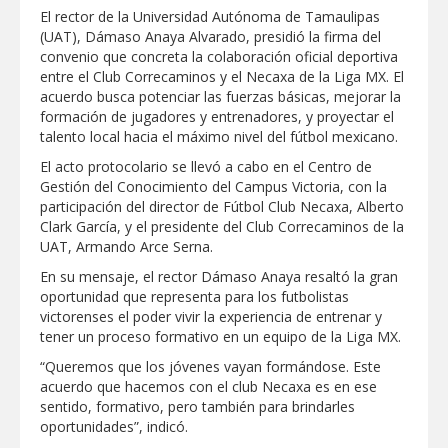
El rector de la Universidad Autónoma de Tamaulipas
GOBIERNO MUNICIPAL ACERCA
(UAT), Dámaso Anaya Alvarado, presidió la firma del
SERVICIOS Y APOYOS A FAMILIAS CON
convenio que concreta la colaboración oficial deportiva
“PRESIDENCIA CERQUITA DE TI”
entre el Club Correcaminos y el Necaxa de la Liga MX. El
acuerdo busca potenciar las fuerzas básicas, mejorar la
Impulsa STPS ferias del empleo para
formación de jugadores y entrenadores, y proyectar el
jóvenes en tres regiones de Tamaulipas
talento local hacia el máximo nivel del fútbol mexicano.
El acto protocolario se llevó a cabo en el Centro de
Felicitó Carlos Peña Ortiz a más de 390
Gestión del Conocimiento del Campus Victoria, con la
egresados de la Universidad Tecnológica
participación del director de Fútbol Club Necaxa, Alberto
de Tamaulipas Norte
Clark García, y el presidente del Club Correcaminos de la
UAT, Armando Arce Serna.
GOBIERNO DE CARMEN LILIA
CANTUROSAS INVIERTE EN
En su mensaje, el rector Dámaso Anaya resaltó la gran
INFRAESTRUCTURA HÍDRICA PARA
oportunidad que representa para los futbolistas
GARANTIZAR UN MEJOR SERVICIO DE
AGUA POTABLE
victorenses el poder vivir la experiencia de entrenar y
Facilita DIF Tamaulipas trámite de
tener un proceso formativo en un equipo de la Liga MX.
credencial y placas de circulación para
personas con discapacidad
“Queremos que los jóvenes vayan formándose. Este
acuerdo que hacemos con el club Necaxa es en ese
CARMEN LILIA CANTUROSAS
sentido, formativo, pero también para brindarles
CONSOLIDA A NUEVO LAREDO COMO
oportunidades”, indicó.
REFERENTE DE ENERGÍA LIMPIA EN
TAMAULIPAS