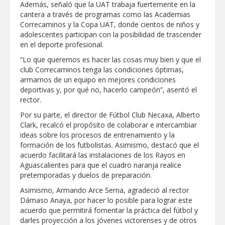
Además, señaló que la UAT trabaja fuertemente en la
cantera a través de programas como las Academias
Destacó Alcalde Carlos Peña Ortiz
respuesta inmediata de servicios
Correcaminos y la Copa UAT, donde cientos de niños y
municipales ante tormenta
adolescentes participan con la posibilidad de trascender
en el deporte profesional.
La UAT, Gobierno del Estado y
“Lo que queremos es hacer las cosas muy bien y que el
ganaderos consolidan proyecto “Carne
Tam
club Correcaminos tenga las condiciones óptimas,
armarnos de un equipo en mejores condiciones
deportivas y, por qué no, hacerlo campeón”, asentó el
GOBIERNO MUNICIPAL INVITA A
CAMPAÑA DE TAMIZAJE AUDITIVO
rector.
GRATUITO PARA RECIÉN NACIDOS EN
CLÍNICA UNE NUEVA ERA
Por su parte, el director de Fútbol Club Necaxa, Alberto
Clark, recalcó el propósito de colaborar e intercambiar
Entregó Carlos Peña Ortiz apoyos de
ideas sobre los procesos de entrenamiento y la
"Mamá Luchona", acompañado por la
Senadora Maki Esther Ortiz Domínguez
formación de los futbolistas. Asimismo, destacó que el
acuerdo facilitará las instalaciones de los Rayos en
Aguascalientes para que el cuadro naranja realice
Intensificó Municipio programa de
bacheo en cuatro colonias de Reynosa
pretemporadas y duelos de preparación.
Asimismo, Armando Arce Serna, agradeció al rector
Dámaso Anaya, por hacer lo posible para lograr este
acuerdo que permitirá fomentar la práctica del fútbol y
darles proyección a los jóvenes victorenses y de otros