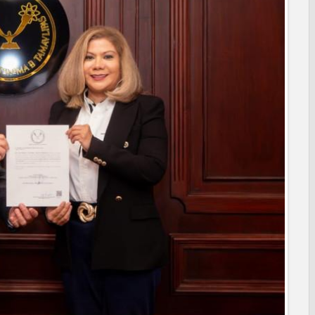
anaderos consolidan proyecto “Carne Tam
 CAMPAÑA DE TAMIZAJE AUDITIVO GRATUITO PARA RECIÉN
A ERA
os de "Mamá Luchona", acompañado por la Senadora Maki
l de Calidad en Salud para garantizar un trato digno y
PRESIDENCIA CERQUITA DE TI” A LAS COLONIAS JARDÍN Y
ortes ciudadanos
REPORTES RECIBIDOS A TRAVÉS DEL 073 DURANTE JULIO
 Subsidio del Agua a Valle Soleado
des para conmemorar el mes de las personas adultas mayores
MA DIF ABRE INSCRIPCIONES PARA EL CICLO AGOSTO-
alento de estudiante de la UAT
nes de Alcalá con programa Subsidio del Agua
agenda de infraestructura con sentido humanista
RAL APOYA A GANADEROS DE NUEVO LAREDO ANTE LA
IÓN DE GANADO
ara jóvenes en tres regiones de Tamaulipas