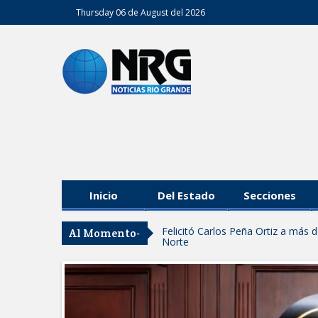
Thursday 06 de August del 2026
Inicio
Del Estado
Secciones
Felicitó Carlos Peña Ortiz a más
Al Momento-
Norte
GOBIERNO DE CARMEN LILIA CA
GARANTIZAR UN MEJOR SERVIC
Facilita DIF Tamaulipas trámite d
discapacidad
CARMEN LILIA CANTUROSAS CO
LIMPIA EN TAMAULIPAS
Destacó Alcalde Carlos Peña Orti