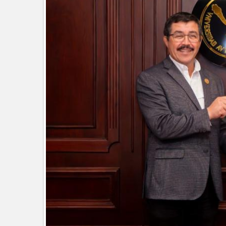
La UAT, Gobierno del Estado y g
GOBIERNO MUNICIPAL INVITA A
NACIDOS EN CLÍNICA UNE NUEV
Entregó Carlos Peña Ortiz apoy
Esther Ortiz Domínguez
Instala Sector Salud Comité Estata
humanitario a los pacientes
GOBIERNO MUNICIPAL LLEVARÁ “
SAN RAFAEL
Atiende Gobierno de Reynosa rep
ATIENDE COMAPA MÁS DE 1800 
Llevó Carlos Peña Ortiz programa
Prepara DIF Tamaulipas activida
ESCUELA DE MÚSICA DEL SISTE
DICIEMBRE
Disney reconoce a nivel mundial t
Visitó Alcalde a vecinos de Balco
Tamaulipas sigue impulsando una 
DIRECCIÓN DE DESARROLLO RU
REAPERTURA DE LA EXPORTAC
Impulsa STPS ferias del empleo p