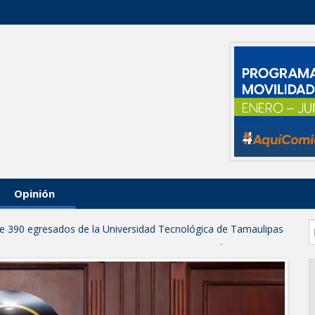
Opinión
 de 390 egresados de la Universidad Tecnológica de Tamaulipas
NTUROSAS INVIERTE EN INFRAESTRUCTURA HÍDRICA PARA
IO DE AGUA POTABLE
e credencial y placas de circulación para personas con
NSOLIDA A NUEVO LAREDO COMO REFERENTE DE ENERGÍA
z respuesta inmediata de servicios municipales ante tormenta