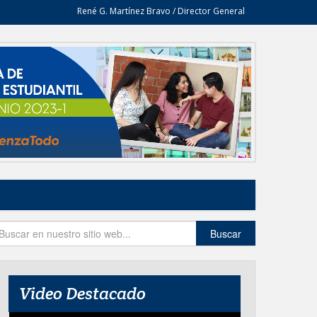
René G. Martínez Bravo / Director General
Buscar
Video Destacado