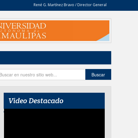
René G. Martínez Bravo / Director General
Buscar
Video Destacado