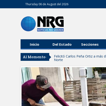
Thursday 06 de August del 2026
Inicio
Del Estado
Secciones
Felicitó Carlos Peña Ortiz a más
Al Momento-
Norte
GOBIERNO DE CARMEN LILIA CA
GARANTIZAR UN MEJOR SERVIC
Facilita DIF Tamaulipas trámite d
discapacidad
CARMEN LILIA CANTUROSAS CO
LIMPIA EN TAMAULIPAS
Destacó Alcalde Carlos Peña Orti
La UAT, Gobierno del Estado y g
GOBIERNO MUNICIPAL INVITA A
NACIDOS EN CLÍNICA UNE NUEV
Entregó Carlos Peña Ortiz apoy