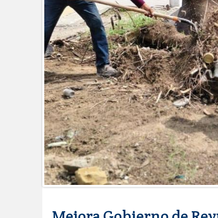
Esther Ortiz Domínguez
Instala Sector Salud Comité Estata
humanitario a los pacientes
GOBIERNO MUNICIPAL LLEVARÁ “
SAN RAFAEL
Atiende Gobierno de Reynosa rep
ATIENDE COMAPA MÁS DE 1800 
Llevó Carlos Peña Ortiz programa
Prepara DIF Tamaulipas activida
ESCUELA DE MÚSICA DEL SISTE
DICIEMBRE
Disney reconoce a nivel mundial t
Visitó Alcalde a vecinos de Balco
Tamaulipas sigue impulsando una 
DIRECCIÓN DE DESARROLLO RU
REAPERTURA DE LA EXPORTAC
Impulsa STPS ferias del empleo p
Mejora Gobierno de Reyn