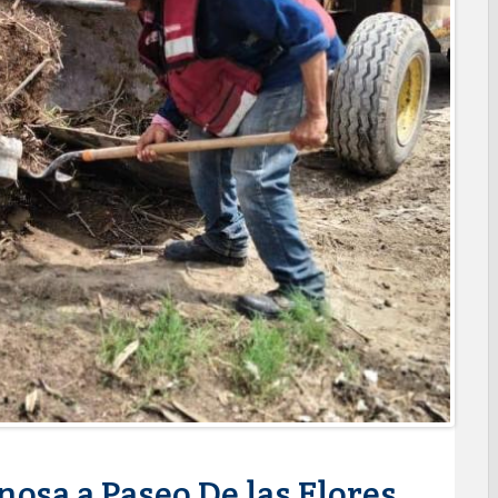
l de Calidad en Salud para garantizar un trato digno y
PRESIDENCIA CERQUITA DE TI” A LAS COLONIAS JARDÍN Y
ortes ciudadanos
REPORTES RECIBIDOS A TRAVÉS DEL 073 DURANTE JULIO
 Subsidio del Agua a Valle Soleado
des para conmemorar el mes de las personas adultas mayores
MA DIF ABRE INSCRIPCIONES PARA EL CICLO AGOSTO-
alento de estudiante de la UAT
nes de Alcalá con programa Subsidio del Agua
agenda de infraestructura con sentido humanista
RAL APOYA A GANADEROS DE NUEVO LAREDO ANTE LA
IÓN DE GANADO
ara jóvenes en tres regiones de Tamaulipas
osa a Paseo De las Flores