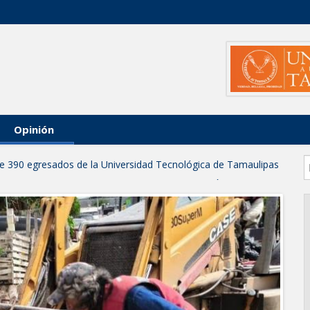
Opinión
 de 390 egresados de la Universidad Tecnológica de Tamaulipas
NTUROSAS INVIERTE EN INFRAESTRUCTURA HÍDRICA PARA
IO DE AGUA POTABLE
e credencial y placas de circulación para personas con
NSOLIDA A NUEVO LAREDO COMO REFERENTE DE ENERGÍA
z respuesta inmediata de servicios municipales ante tormenta
anaderos consolidan proyecto “Carne Tam
 CAMPAÑA DE TAMIZAJE AUDITIVO GRATUITO PARA RECIÉN
A ERA
os de "Mamá Luchona", acompañado por la Senadora Maki