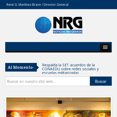
René G. Martínez Bravo / Director General
Inicio
Del Estado
Respalda la SET acuerdos de la
Al Momento-
CONAEDU sobre redes sociales y
Secciones
escuelas militarizadas
Opinión
Buscar
AVANZAN TRABAJOS DE
MODERNIZACIÓN EN AVENIDA
REFORMA; GOBIERNO MUNICIPAL
MANTIENE EL RITMO DE LAS OBRAS
PRIORITARIAS
Atendió Protección Civil de Reynosa
reportes ante lluvias