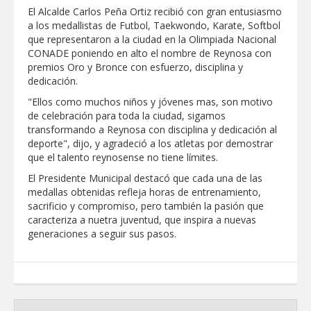
El Alcalde Carlos Peña Ortiz recibió con gran entusiasmo
GOBIERNO MUNICIPAL ACERCA
a los medallistas de Futbol, Taekwondo, Karate, Softbol
SERVICIOS Y APOYOS A FAMILIAS CON
que representaron a la ciudad en la Olimpiada Nacional
“PRESIDENCIA CERQUITA DE TI”
CONADE poniendo en alto el nombre de Reynosa con
premios Oro y Bronce con esfuerzo, disciplina y
Impulsa STPS ferias del empleo para
dedicación.
jóvenes en tres regiones de Tamaulipas
"Ellos como muchos niños y jóvenes mas, son motivo
de celebración para toda la ciudad, sigamos
Felicitó Carlos Peña Ortiz a más de 390
transformando a Reynosa con disciplina y dedicación al
egresados de la Universidad Tecnológica
deporte", dijo, y agradeció a los atletas por demostrar
de Tamaulipas Norte
que el talento reynosense no tiene límites.
GOBIERNO DE CARMEN LILIA
El Presidente Municipal destacó que cada una de las
CANTUROSAS INVIERTE EN
medallas obtenidas refleja horas de entrenamiento,
INFRAESTRUCTURA HÍDRICA PARA
sacrificio y compromiso, pero también la pasión que
GARANTIZAR UN MEJOR SERVICIO DE
AGUA POTABLE
caracteriza a nuetra juventud, que inspira a nuevas
Facilita DIF Tamaulipas trámite de
generaciones a seguir sus pasos.
credencial y placas de circulación para
personas con discapacidad
CARMEN LILIA CANTUROSAS
CONSOLIDA A NUEVO LAREDO COMO
REFERENTE DE ENERGÍA LIMPIA EN
TAMAULIPAS