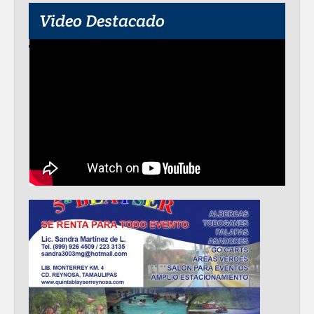
Video Destacado
Destacó Alcalde Carlos Peña Ortiz
respuesta inmediata de servicios
municipales ante tormenta
La UAT, Gobierno del Estado y
ganaderos consolidan proyecto “Carne
Tam
GOBIERNO MUNICIPAL INVITA A
CAMPAÑA DE TAMIZAJE AUDITIVO
GRATUITO PARA RECIÉN NACIDOS EN
CLÍNICA UNE NUEVA ERA
Entregó Carlos Peña Ortiz apoyos de
"Mamá Luchona", acompañado por la
Senadora Maki Esther Ortiz Domínguez
Intensificó Municipio programa de
bacheo en cuatro colonias de Reynosa