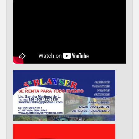
Disney reconoce a nivel mundial talento
de estudiante de la UAT
Visitó Alcalde a vecinos de Balcones de
Alcalá con programa Subsidio del Agua
Tamaulipas sigue impulsando una
agenda de infraestructura con sentido
humanista
DIRECCIÓN DE DESARROLLO RURAL
APOYA A GANADEROS DE NUEVO
LAREDO ANTE LA REAPERTURA DE LA
EXPORTACIÓN DE GANADO
Impulsa STPS ferias del empleo para
jóvenes en tres regiones de Tamaulipas