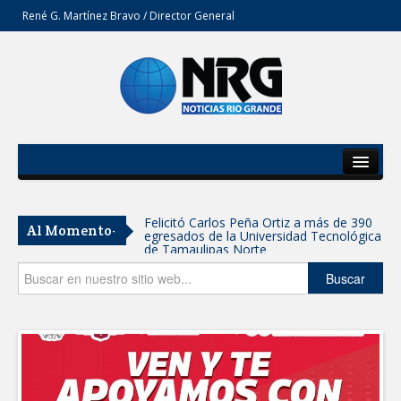
René G. Martínez Bravo / Director General
Inicio
Del Estado
Felicitó Carlos Peña Ortiz a más de 390
Al Momento-
egresados de la Universidad Tecnológica
Secciones
de Tamaulipas Norte
Opinión
Buscar
GOBIERNO DE CARMEN LILIA
CANTUROSAS INVIERTE EN
INFRAESTRUCTURA HÍDRICA PARA
GARANTIZAR UN MEJOR SERVICIO DE
AGUA POTABLE
Facilita DIF Tamaulipas trámite de
credencial y placas de circulación para
personas con discapacidad