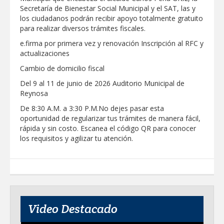
Secretaría de Bienestar Social Municipal y el SAT, las y
GOBIERNO MUNICIPAL LLEVARÁ
los ciudadanos podrán recibir apoyo totalmente gratuito
“PRESIDENCIA CERQUITA DE TI” A LAS
para realizar diversos trámites fiscales.
COLONIAS JARDÍN Y SAN RAFAEL
e.firma por primera vez y renovación
Inscripción al RFC y
Atiende Gobierno de Reynosa reportes
actualizaciones
ciudadanos
Cambio de domicilio fiscal
Del 9 al 11 de junio de 2026
Auditorio Municipal de
ATIENDE COMAPA MÁS DE 1800
Reynosa
REPORTES RECIBIDOS A TRAVÉS DEL
073 DURANTE JULIO
De 8:30 A.M. a 3:30 P.M.No dejes pasar esta
oportunidad de regularizar tus trámites de manera fácil,
Llevó Carlos Peña Ortiz programa
rápida y sin costo. Escanea el código QR para conocer
Subsidio del Agua a Valle Soleado
los requisitos y agilizar tu atención.
Prepara DIF Tamaulipas actividades para
conmemorar el mes de las personas
adultas mayores
ESCUELA DE MÚSICA DEL SISTEMA DIF
Video Destacado
ABRE INSCRIPCIONES PARA EL CICLO
AGOSTO-DICIEMBRE