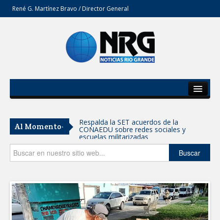
René G. Martínez Bravo / Director General
Inicio
Del Estado
Respalda la SET acuerdos de la
Al Momento-
CONAEDU sobre redes sociales y
Secciones
escuelas militarizadas
Opinión
Buscar
AVANZAN TRABAJOS DE
MODERNIZACIÓN EN AVENIDA
REFORMA; GOBIERNO MUNICIPAL
MANTIENE EL RITMO DE LAS OBRAS
PRIORITARIAS
Atendió Protección Civil de Reynosa
reportes ante lluvias