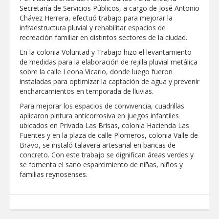
Secretaría de Servicios Públicos, a cargo de José Antonio
GOBIERNO MUNICIPAL ACERCA
Chávez Herrera, efectuó trabajo para mejorar la
SERVICIOS Y APOYOS A FAMILIAS CON
infraestructura pluvial y rehabilitar espacios de
“PRESIDENCIA CERQUITA DE TI”
recreación familiar en distintos sectores de la ciudad.
Impulsa STPS ferias del empleo para
En la colonia Voluntad y Trabajo hizo el levantamiento
jóvenes en tres regiones de Tamaulipas
de medidas para la elaboración de rejilla pluvial metálica
sobre la calle Leona Vicario, donde luego fueron
instaladas para optimizar la captación de agua y prevenir
Felicitó Carlos Peña Ortiz a más de 390
encharcamientos en temporada de lluvias.
egresados de la Universidad Tecnológica
de Tamaulipas Norte
Para mejorar los espacios de convivencia, cuadrillas
aplicaron pintura anticorrosiva en juegos infantiles
GOBIERNO DE CARMEN LILIA
ubicados en Privada Las Brisas, colonia Hacienda Las
CANTUROSAS INVIERTE EN
Fuentes y en la plaza de calle Plomeros, colonia Valle de
INFRAESTRUCTURA HÍDRICA PARA
Bravo, se instaló talavera artesanal en bancas de
GARANTIZAR UN MEJOR SERVICIO DE
AGUA POTABLE
concreto. Con este trabajo se dignifican áreas verdes y
Facilita DIF Tamaulipas trámite de
se fomenta el sano esparcimiento de niñas, niños y
credencial y placas de circulación para
familias reynosenses.
personas con discapacidad
CARMEN LILIA CANTUROSAS
CONSOLIDA A NUEVO LAREDO COMO
REFERENTE DE ENERGÍA LIMPIA EN
TAMAULIPAS