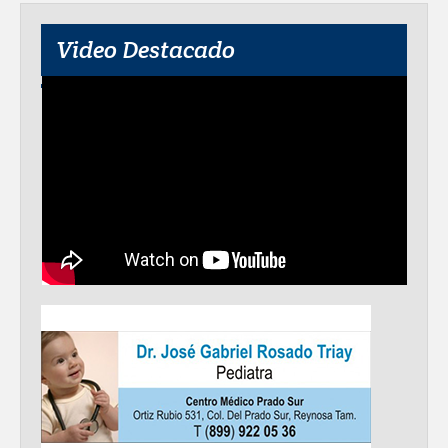
Destacó Alcalde Carlos Peña Ortiz
Video Destacado
respuesta inmediata de servicios
municipales ante tormenta
La UAT, Gobierno del Estado y
ganaderos consolidan proyecto “Carne
Tam
GOBIERNO MUNICIPAL INVITA A
CAMPAÑA DE TAMIZAJE AUDITIVO
GRATUITO PARA RECIÉN NACIDOS EN
CLÍNICA UNE NUEVA ERA
Entregó Carlos Peña Ortiz apoyos de
"Mamá Luchona", acompañado por la
Senadora Maki Esther Ortiz Domínguez
Intensificó Municipio programa de
bacheo en cuatro colonias de Reynosa