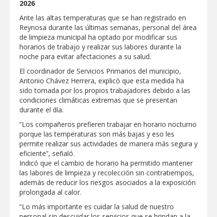
2026
GOBIERNO MUNICIPAL LLEVARÁ
Ante las altas temperaturas que se han registrado en
“PRESIDENCIA CERQUITA DE TI” A LAS
Reynosa durante las últimas semanas, personal del área
COLONIAS JARDÍN Y SAN RAFAEL
de limpieza municipal ha optado por modificar sus
horarios de trabajo y realizar sus labores durante la
Atiende Gobierno de Reynosa reportes
noche para evitar afectaciones a su salud.
ciudadanos
El coordinador de Servicios Primarios del municipio,
Antonio Chávez Herrera, explicó que esta medida ha
ATIENDE COMAPA MÁS DE 1800
sido tomada por los propios trabajadores debido a las
REPORTES RECIBIDOS A TRAVÉS DEL
condiciones climáticas extremas que se presentan
073 DURANTE JULIO
durante el día.
Llevó Carlos Peña Ortiz programa
“Los compañeros prefieren trabajar en horario nocturno
Subsidio del Agua a Valle Soleado
porque las temperaturas son más bajas y eso les
permite realizar sus actividades de manera más segura y
eficiente”, señaló.
Prepara DIF Tamaulipas actividades para
Indicó que el cambio de horario ha permitido mantener
conmemorar el mes de las personas
las labores de limpieza y recolección sin contratiempos,
adultas mayores
además de reducir los riesgos asociados a la exposición
prolongada al calor.
ESCUELA DE MÚSICA DEL SISTEMA DIF
ABRE INSCRIPCIONES PARA EL CICLO
“Lo más importante es cuidar la salud de nuestro
AGOSTO-DICIEMBRE
personal sin descuidar los servicios que se brindan a la