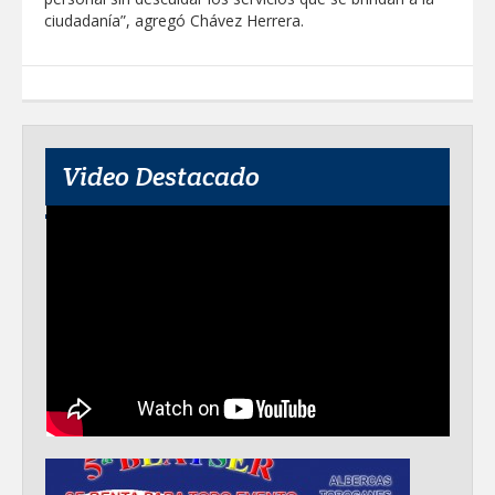
ciudadanía”, agregó Chávez Herrera.
Disney reconoce a nivel mundial talento
de estudiante de la UAT
Visitó Alcalde a vecinos de Balcones de
Alcalá con programa Subsidio del Agua
Video Destacado
Tamaulipas sigue impulsando una
agenda de infraestructura con sentido
humanista
DIRECCIÓN DE DESARROLLO RURAL
APOYA A GANADEROS DE NUEVO
LAREDO ANTE LA REAPERTURA DE LA
EXPORTACIÓN DE GANADO
Impulsa STPS ferias del empleo para
jóvenes en tres regiones de Tamaulipas