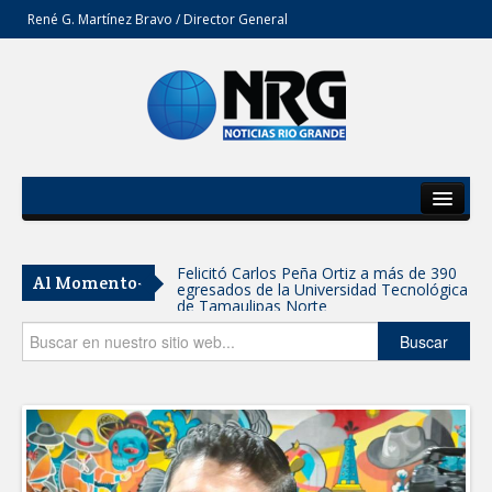
René G. Martínez Bravo / Director General
Inicio
Del Estado
Felicitó Carlos Peña Ortiz a más de 390
Al Momento-
egresados de la Universidad Tecnológica
Secciones
de Tamaulipas Norte
Opinión
Buscar
GOBIERNO DE CARMEN LILIA
CANTUROSAS INVIERTE EN
INFRAESTRUCTURA HÍDRICA PARA
GARANTIZAR UN MEJOR SERVICIO DE
AGUA POTABLE
Facilita DIF Tamaulipas trámite de
credencial y placas de circulación para
personas con discapacidad