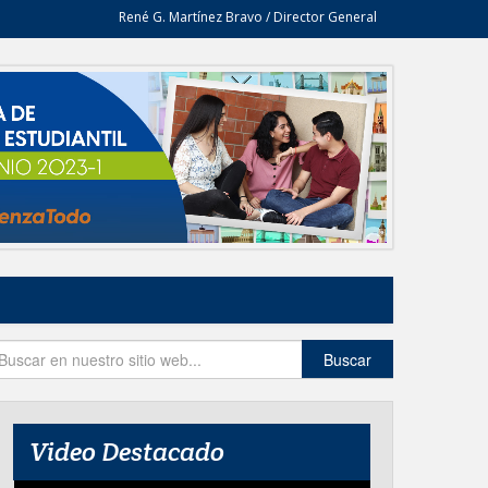
René G. Martínez Bravo / Director General
Buscar
Video Destacado