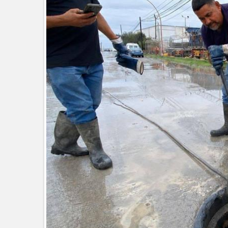
GOBIERNO MUNICIPAL Y ESTATA
AGOSTO
Logra STPS la generación de emp
Anunciaron Gobierno Municipal, 
Brindará Familia UAT un modern
GOBIERNO MUNICIPAL ACERCA S
CERQUITA DE TI”
Impulsa STPS ferias del empleo p
Felicitó Carlos Peña Ortiz a más
Norte
GOBIERNO DE CARMEN LILIA CA
GARANTIZAR UN MEJOR SERVIC
Facilita DIF Tamaulipas trámite d
discapacidad
CARMEN LILIA CANTUROSAS CO
LIMPIA EN TAMAULIPAS
Destacó Alcalde Carlos Peña Orti
La UAT, Gobierno del Estado y g
GOBIERNO MUNICIPAL INVITA A
NACIDOS EN CLÍNICA UNE NUEV
Entregó Carlos Peña Ortiz apoy
Esther Ortiz Domínguez
Intensificó Municipio programa d