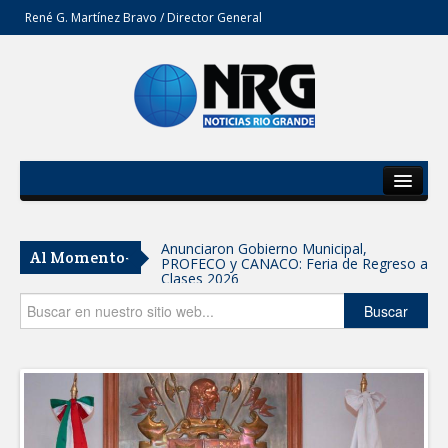
René G. Martínez Bravo / Director General
Inicio
Del Estado
Anunciaron Gobierno Municipal,
Al Momento-
PROFECO y CANACO: Feria de Regreso a
Secciones
Clases 2026
Opinión
Buscar
Brindará Familia UAT un moderno
espacio con sentido humano en la nueva
sede del COMASS
GOBIERNO MUNICIPAL ACERCA
SERVICIOS Y APOYOS A FAMILIAS CON
“PRESIDENCIA CERQUITA DE TI”