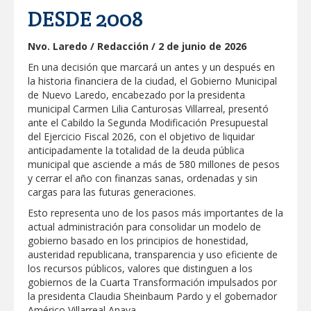
DESDE 2008
La UAT, Gobierno del Estado y
ganaderos consolidan proyecto “Carne
Tam
Nvo. Laredo / Redacción / 2 de junio de 2026
En una decisión que marcará un antes y un después en
GOBIERNO MUNICIPAL INVITA A
la historia financiera de la ciudad, el Gobierno Municipal
CAMPAÑA DE TAMIZAJE AUDITIVO
GRATUITO PARA RECIÉN NACIDOS EN
de Nuevo Laredo, encabezado por la presidenta
CLÍNICA UNE NUEVA ERA
municipal Carmen Lilia Canturosas Villarreal, presentó
ante el Cabildo la Segunda Modificación Presupuestal
Entregó Carlos Peña Ortiz apoyos de
"Mamá Luchona", acompañado por la
del Ejercicio Fiscal 2026, con el objetivo de liquidar
Senadora Maki Esther Ortiz Domínguez
anticipadamente la totalidad de la deuda pública
municipal que asciende a más de 580 millones de pesos
Instala Sector Salud Comité Estatal de
y cerrar el año con finanzas sanas, ordenadas y sin
Calidad en Salud para garantizar un trato
cargas para las futuras generaciones.
digno y humanitario a los pacientes
Esto representa uno de los pasos más importantes de la
actual administración para consolidar un modelo de
GOBIERNO MUNICIPAL LLEVARÁ
“PRESIDENCIA CERQUITA DE TI” A LAS
gobierno basado en los principios de honestidad,
COLONIAS JARDÍN Y SAN RAFAEL
austeridad republicana, transparencia y uso eficiente de
los recursos públicos, valores que distinguen a los
Atiende Gobierno de Reynosa reportes
gobiernos de la Cuarta Transformación impulsados por
ciudadanos
la presidenta Claudia Sheinbaum Pardo y el gobernador
Américo Villarreal Anaya.