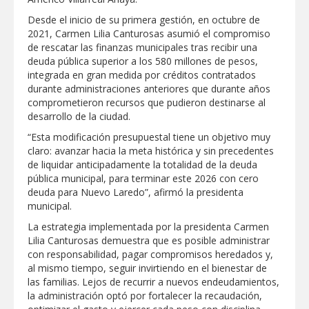
Desde el inicio de su primera gestión, en octubre de
ATIENDE COMAPA MÁS DE 1800
REPORTES RECIBIDOS A TRAVÉS DEL
2021, Carmen Lilia Canturosas asumió el compromiso
073 DURANTE JULIO
de rescatar las finanzas municipales tras recibir una
deuda pública superior a los 580 millones de pesos,
Llevó Carlos Peña Ortiz programa
integrada en gran medida por créditos contratados
Subsidio del Agua a Valle Soleado
durante administraciones anteriores que durante años
comprometieron recursos que pudieron destinarse al
desarrollo de la ciudad.
Prepara DIF Tamaulipas actividades para
conmemorar el mes de las personas
“Esta modificación presupuestal tiene un objetivo muy
adultas mayores
claro: avanzar hacia la meta histórica y sin precedentes
de liquidar anticipadamente la totalidad de la deuda
ESCUELA DE MÚSICA DEL SISTEMA DIF
pública municipal, para terminar este 2026 con cero
ABRE INSCRIPCIONES PARA EL CICLO
deuda para Nuevo Laredo”, afirmó la presidenta
AGOSTO-DICIEMBRE
municipal.
La estrategia implementada por la presidenta Carmen
Logra STPS la generación de empleo
con más de 6 mil 900 colocaciones en
Lilia Canturosas demuestra que es posible administrar
Tamaulipas
con responsabilidad, pagar compromisos heredados y,
al mismo tiempo, seguir invirtiendo en el bienestar de
las familias. Lejos de recurrir a nuevos endeudamientos,
la administración optó por fortalecer la recaudación,