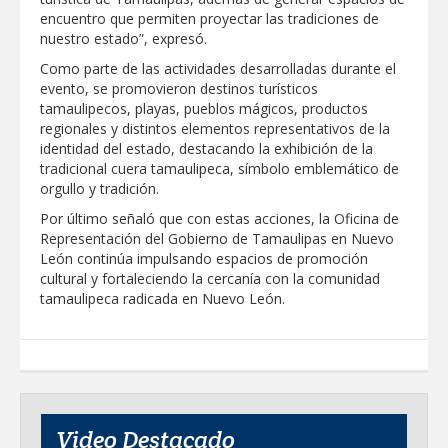
encuentro que permiten proyectar las tradiciones de
nuestro estado”, expresó.
Realiza Gobierno de Reynosa programa
Acción y Conciencia en Campestre e
Como parte de las actividades desarrolladas durante el
Integración Familiar
evento, se promovieron destinos turísticos
tamaulipecos, playas, pueblos mágicos, productos
regionales y distintos elementos representativos de la
identidad del estado, destacando la exhibición de la
tradicional cuera tamaulipeca, símbolo emblemático de
orgullo y tradición.
Por último señaló que con estas acciones, la Oficina de
Representación del Gobierno de Tamaulipas en Nuevo
León continúa impulsando espacios de promoción
cultural y fortaleciendo la cercanía con la comunidad
tamaulipeca radicada en Nuevo León.
Video Destacado