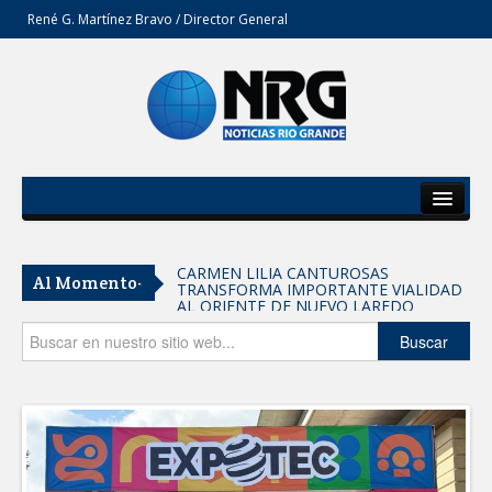
René G. Martínez Bravo / Director General
Inicio
Del Estado
CARMEN LILIA CANTUROSAS
Al Momento-
TRANSFORMA IMPORTANTE VIALIDAD
Secciones
AL ORIENTE DE NUEVO LAREDO
Tomaron vecinos de Integración Familiar
Opinión
Buscar
iniciativa de Acción y Conciencia
Fortalece la UAT el acceso a la
educación superior en comunidades
REFUERZA BIENESTAR ANIMAL
LABORES DE ATENCIÓN PARA REDUCIR