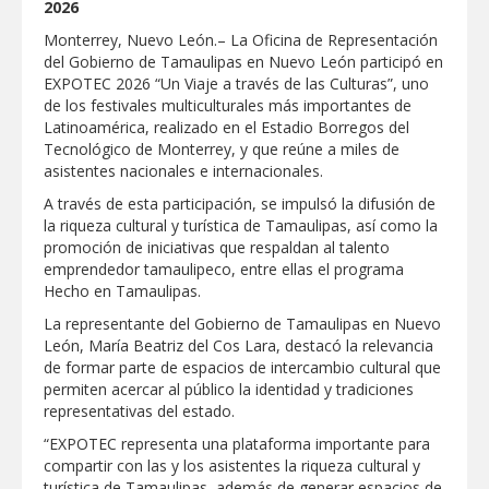
2026
"Jefes de Familia", programa de apoyo
social municipal para los reynosenses
Monterrey, Nuevo León.– La Oficina de Representación
del Gobierno de Tamaulipas en Nuevo León participó en
Supervisa rector Dámaso Anaya nueva
EXPOTEC 2026 “Un Viaje a través de las Culturas”, uno
sede para la Facultad de Arquitectura de
de los festivales multiculturales más importantes de
la UAT en Ciudad Victoria
Latinoamérica, realizado en el Estadio Borregos del
Agiliza el ITAVU procesos de
Tecnológico de Monterrey, y que reúne a miles de
escrituración para brindar certeza
asistentes nacionales e internacionales.
patrimonial a más familias de
Tamaulipas
A través de esta participación, se impulsó la difusión de
GOBIERNO MUNICIPAL EXHORTA A
la riqueza cultural y turística de Tamaulipas, así como la
PREVENIR ENFERMEDADES DURANTE
LA TEMPORADA DE CALOR
promoción de iniciativas que respaldan al talento
emprendedor tamaulipeco, entre ellas el programa
Intensificó Municipio programa de
Hecho en Tamaulipas.
bacheo en cuatro colonias de Reynosa
La representante del Gobierno de Tamaulipas en Nuevo
Respalda la SET acuerdos de la
León, María Beatriz del Cos Lara, destacó la relevancia
CONAEDU sobre redes sociales y
de formar parte de espacios de intercambio cultural que
escuelas militarizadas
permiten acercar al público la identidad y tradiciones
AVANZAN TRABAJOS DE
representativas del estado.
MODERNIZACIÓN EN AVENIDA
REFORMA; GOBIERNO MUNICIPAL
“EXPOTEC representa una plataforma importante para
MANTIENE EL RITMO DE LAS OBRAS
compartir con las y los asistentes la riqueza cultural y
PRIORITARIAS
Atendió Protección Civil de Reynosa
turística de Tamaulipas, además de generar espacios de
reportes ante lluvias