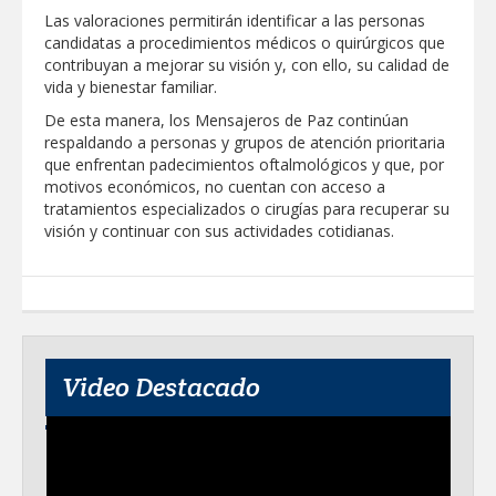
Clases 2026
Las valoraciones permitirán identificar a las personas
candidatas a procedimientos médicos o quirúrgicos que
Lleva gobierno de Reynosa programa
contribuyan a mejorar su visión y, con ello, su calidad de
"Acción y Conciencia" a colonia
Integración Familiar
vida y bienestar familiar.
De esta manera, los Mensajeros de Paz continúan
respaldando a personas y grupos de atención prioritaria
que enfrentan padecimientos oftalmológicos y que, por
motivos económicos, no cuentan con acceso a
tratamientos especializados o cirugías para recuperar su
visión y continuar con sus actividades cotidianas.
Video Destacado