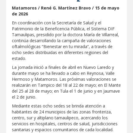
Respalda la SET acuerdos de la
Matamoros / René G. Martínez Bravo / 15 de mayo
CONAEDU sobre redes sociales y
escuelas militarizadas
de 2026
AVANZAN TRABAJOS DE
En coordinación con la Secretaría de Salud y el
MODERNIZACIÓN EN AVENIDA
Patrimonio de la Beneficencia Pública, el Sistema DIF
REFORMA; GOBIERNO MUNICIPAL
Tamaulipas, presidido por la doctora María de Villarreal,
MANTIENE EL RITMO DE LAS OBRAS
PRIORITARIAS
Atendió Protección Civil de Reynosa
continúa desarrollando la campaña de valoraciones
reportes ante lluvias
oftalmológicas “Bienestar en tu mirada”, a través de
ocho sedes distribuidas en diferentes regiones del
IMPULSA GESTIÓN AMBIENTAL
estado.
JORNADA DE MEJORA URBANA EN
HACIENDA SAN AGUSTÍN
La jornada inició a finales de abril en Nuevo Laredo y
durante mayo se ha llevado a cabo en Reynosa, Valle
Asegura alcalde de Reynosa buen
Hermoso y Matamoros. Las próximas valoraciones se
funcionamiento de Presa El Águila
realizarán en Tampico del 18 al 22 de mayo; en El Mante
del 25 al 28 de mayo; en Tula el 1 de junio y en Jaumave
GOBIERNO MUNICIPAL Y ESTATAL
el 2 de junio.
CELEBRARÁN FERIA DEL EMPLEO EL
PRÓXIMO 18 DE AGOSTO
Mediante estas ocho sedes se brinda atención a
Logra STPS la generación de empleo
habitantes de 24 municipios de las zonas fronteriza,
con más de 6 mil 900 colocaciones en
centro, sur y altiplano tamaulipeco, acercando los
Tamaulipas
servicios en hospitales, centros de salud, jurisdicciones
Anunciaron Gobierno Municipal,
sanitarias y espacios comunitarios de cada localidad.
PROFECO y CANACO: Feria de Regreso a