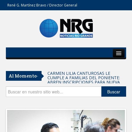
René G. Martínez Bravo / Director General
Inicio
Del Estado
CARMEN LILIA CANTUROSAS LE
Al Momento-
CUMPLE A FAMILIAS DEL PONIENTE:
Secciones
ABREN INSCRIPCIONES PARA NUEVA
PRIMARIA EN EL PROGRESO
Entrega SEBIEN paquetes alimentarios
Opinión
Buscar
en Tampico
FORTALECE IMJUVE SALUD MENTAL DE
JÓVENES CON TERAPIAS PSICOLÓGICAS
GRATUITAS
Llama Carlos Peña Ortiz a realizar
investigación en tema de la refinería