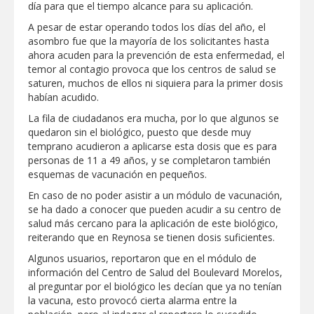
día para que el tiempo alcance para su aplicación.
Clases 2026
A pesar de estar operando todos los días del año, el
Lleva gobierno de Reynosa programa
asombro fue que la mayoría de los solicitantes hasta
"Acción y Conciencia" a colonia
Integración Familiar
ahora acuden para la prevención de esta enfermedad, el
temor al contagio provoca que los centros de salud se
saturen, muchos de ellos ni siquiera para la primer dosis
habían acudido.
La fila de ciudadanos era mucha, por lo que algunos se
quedaron sin el biológico, puesto que desde muy
temprano acudieron a aplicarse esta dosis que es para
personas de 11 a 49 años, y se completaron también
esquemas de vacunación en pequeños.
En caso de no poder asistir a un módulo de vacunación,
se ha dado a conocer que pueden acudir a su centro de
salud más cercano para la aplicación de este biológico,
reiterando que en Reynosa se tienen dosis suficientes.
Algunos usuarios, reportaron que en el módulo de
información del Centro de Salud del Boulevard Morelos,
al preguntar por el biológico les decían que ya no tenían
la vacuna, esto provocó cierta alarma entre la