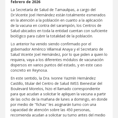
febrero de 2026
Respalda la SET acuerdos de la
CONAEDU sobre redes sociales y
La Secretaría de Salud de Tamaulipas, a cargo del
escuelas militarizadas
Dr.Vicente Joel Hernández están totalmente esmerados
AVANZAN TRABAJOS DE
en la atención a la población en cuanto a la aplicación
MODERNIZACIÓN EN AVENIDA
de la vacuna en contra del sarampión, los Centros de
REFORMA; GOBIERNO MUNICIPAL
Salud ubicados en toda la entidad cuentan con suficiente
MANTIENE EL RITMO DE LAS OBRAS
PRIORITARIAS
Atendió Protección Civil de Reynosa
biológico para cubrir la totalidad de la población.
reportes ante lluvias
Lo anterior ha venido siendo confirmado por el
gobernador Américo Villarreal Anaya y el Secretario de
IMPULSA GESTIÓN AMBIENTAL
Salud Vicente Joel Hernández, por lo que piden a quien lo
JORNADA DE MEJORA URBANA EN
HACIENDA SAN AGUSTÍN
requiera, vaya a los diferentes módulos de vacunación
dispersos en varios puntos del estado, y en este caso
Asegura alcalde de Reynosa buen
concreto en Reynosa.
funcionamiento de Presa El Águila
En este sentido, la Dra. Ivonne Yazmín Hernández
GOBIERNO MUNICIPAL Y ESTATAL
Castillo, titular del Centro de Salud IMSS Bienestar del
CELEBRARÁN FERIA DEL EMPLEO EL
Boulevard Morelos, hizo el llamado correspondiente
PRÓXIMO 18 DE AGOSTO
para que acudan a solicitar le apliquen la vacuna a partir
Logra STPS la generación de empleo
de las ocho de la mañana de lunes a domingo, en donde
con más de 6 mil 900 colocaciones en
por medio de "fichas" les asignarán turno con una
Tamaulipas
capacidad de atención sobre las 450 personas,
Anunciaron Gobierno Municipal,
recomienda acudan a solicitar su turno antes del medio
PROFECO y CANACO: Feria de Regreso a