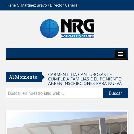
René G. Martínez Bravo / Director General
Inicio
Del Estado
CARMEN LILIA CANTUROSAS LE
Al Momento-
CUMPLE A FAMILIAS DEL PONIENTE:
Secciones
ABREN INSCRIPCIONES PARA NUEVA
PRIMARIA EN EL PROGRESO
Entrega SEBIEN paquetes alimentarios
Opinión
Buscar
en Tampico
FORTALECE IMJUVE SALUD MENTAL DE
JÓVENES CON TERAPIAS PSICOLÓGICAS
GRATUITAS
Llama Carlos Peña Ortiz a realizar
investigación en tema de la refinería