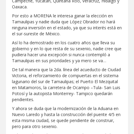
Campeche, Yucatán, Quintana Roo, Veracruz, Hidalgo y
Oaxaca.
GOBIERNO MUNICIPAL ACERCA
SERVICIOS Y APOYOS A FAMILIAS CON
Por esto a MORENA le interesa ganar la elección en
“PRESIDENCIA CERQUITA DE TI”
Tamaulipas y nadie duda que López Obrador no hará
ninguna inversión en el estado, ya que su interés está en
Impulsa STPS ferias del empleo para
el sur-sureste de México.
jóvenes en tres regiones de Tamaulipas
Así lo ha demostrado en los cuatro años que lleva su
gobierno y en lo que resta de su sexenio, nadie cree que
Felicitó Carlos Peña Ortiz a más de 390
pudiera hacer una excepción si nunca contempló a
egresados de la Universidad Tecnológica
Tamaulipas en sus prioridades y ya mero se va…
de Tamaulipas Norte
De tal manera que la 2da. línea del acueducto de Ciudad
Victoria, el reforzamiento de compuertas en el sistema
GOBIERNO DE CARMEN LILIA
CANTUROSAS INVIERTE EN
lagunario del sur de Tamaulipas; el Puerto El Mezquital
INFRAESTRUCTURA HÍDRICA PARA
en Matamoros, la carretera de Ocampo –Tula- San Luis
GARANTIZAR UN MEJOR SERVICIO DE
Potosí y la autopista Monterrey- Tampico quedarán
AGUA POTABLE
Facilita DIF Tamaulipas trámite de
pendientes.
credencial y placas de circulación para
personas con discapacidad
Y ahora se duda que la modernización de la Aduana en
Nuevo Laredo y hasta la construcción del puente 4/5 en
esta misma ciudad, se quede pendiente de construir,
CARMEN LILIA CANTUROSAS
CONSOLIDA A NUEVO LAREDO COMO
pero para otro sexenio.
REFERENTE DE ENERGÍA LIMPIA EN
TAMAULIPAS