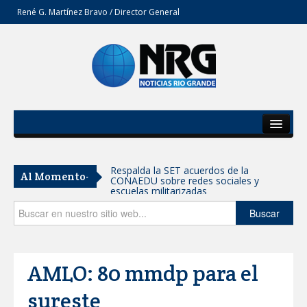
René G. Martínez Bravo / Director General
Inicio
Del Estado
Respalda la SET acuerdos de la
Al Momento-
CONAEDU sobre redes sociales y
Secciones
escuelas militarizadas
Opinión
Buscar
AVANZAN TRABAJOS DE
MODERNIZACIÓN EN AVENIDA
REFORMA; GOBIERNO MUNICIPAL
MANTIENE EL RITMO DE LAS OBRAS
PRIORITARIAS
AMLO: 80 mmdp para el
Atendió Protección Civil de Reynosa
reportes ante lluvias
sureste