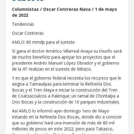
IMPULSA GESTIÓN AMBIENTAL
Columnistas / Oscar Contreras Nava / 1 de mayo
JORNADA DE MEJORA URBANA EN
de 2022
HACIENDA SAN AGUSTÍN
Tendencias
Asegura alcalde de Reynosa buen
Oscar Contreras
funcionamiento de Presa El Águila
AMLO: 80 mmdp para el sureste
Si gana el doctor Américo Villarreal Anaya su triunfo será
GOBIERNO MUNICIPAL Y ESTATAL
de mucho beneficio para apoyar los proyectos que el
CELEBRARÁN FERIA DEL EMPLEO EL
PRÓXIMO 18 DE AGOSTO
presidente Andrés Manuel López Obrador y el gobierno
de la 4T realizan en el sureste de México.
Logra STPS la generación de empleo
Y es que el gobierno federal necesita los recursos que le
con más de 6 mil 900 colocaciones en
asigna a Tamaulipas para terminar la Refinería Dos
Tamaulipas
Bocas y el Tren Maya e iniciar la construcción del Tren
de Coatzacoalcos a Palenque; un ramal de Chontalpa a
Anunciaron Gobierno Municipal,
Dos Bocas y la construcción de 10 parques industriales.
PROFECO y CANACO: Feria de Regreso a
Clases 2026
Así AMLO lo informó ayer domingo 1ero de Mayo
estando en la Refinería Dos Bocas, donde dio a conocer
Brindará Familia UAT un moderno
que su gobierno hará una inversión de más de 80 mil
espacio con sentido humano en la nueva
millones de pesos en este 2022, pero para Tabasco,
sede del COMASS