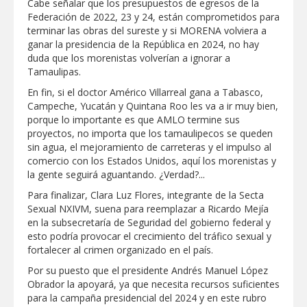
Cabe señalar que los presupuestos de egresos de la
Federación de 2022, 23 y 24, están comprometidos para
Destacó Alcalde Carlos Peña Ortiz
terminar las obras del sureste y si MORENA volviera a
respuesta inmediata de servicios
municipales ante tormenta
ganar la presidencia de la República en 2024, no hay
duda que los morenistas volverían a ignorar a
Tamaulipas.
La UAT, Gobierno del Estado y
ganaderos consolidan proyecto “Carne
En fin, si el doctor Américo Villarreal gana a Tabasco,
Tam
Campeche, Yucatán y Quintana Roo les va a ir muy bien,
porque lo importante es que AMLO termine sus
GOBIERNO MUNICIPAL INVITA A
proyectos, no importa que los tamaulipecos se queden
CAMPAÑA DE TAMIZAJE AUDITIVO
GRATUITO PARA RECIÉN NACIDOS EN
sin agua, el mejoramiento de carreteras y el impulso al
CLÍNICA UNE NUEVA ERA
comercio con los Estados Unidos, aquí los morenistas y
la gente seguirá aguantando. ¿Verdad?...
Entregó Carlos Peña Ortiz apoyos de
"Mamá Luchona", acompañado por la
Para finalizar, Clara Luz Flores, integrante de la Secta
Senadora Maki Esther Ortiz Domínguez
Sexual NXIVM, suena para reemplazar a Ricardo Mejía
en la subsecretaría de Seguridad del gobierno federal y
Intensificó Municipio programa de
esto podría provocar el crecimiento del tráfico sexual y
bacheo en cuatro colonias de Reynosa
fortalecer al crimen organizado en el país.
Por su puesto que el presidente Andrés Manuel López
Obrador la apoyará, ya que necesita recursos suficientes
para la campaña presidencial del 2024 y en este rubro